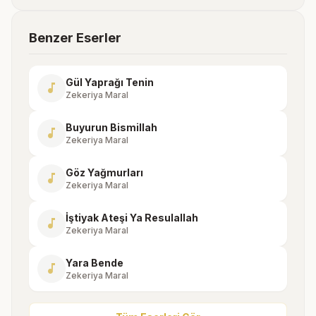
Benzer Eserler
Gül Yaprağı Tenin
music_note
Zekeriya Maral
Buyurun Bismillah
music_note
Zekeriya Maral
Göz Yağmurları
music_note
Zekeriya Maral
İştiyak Ateşi Ya Resulallah
music_note
Zekeriya Maral
Yara Bende
music_note
Zekeriya Maral