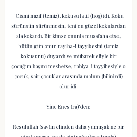
“Cismi nazif (temiz), kokusu latif (hoş) idi. Koku
sürünsün sürünmesin, teni en güzel kokulardan
ala kokardı. Bir kimse onunla musafaha etse,
bütün gün onun rayiha-i tayyibesini (temiz
kokusunu) duyardı ve mübarek eliyle bir
çocuğun başını meshetse, rahiya-i tayyibesiyle o
çocuk, sair çocuklar arasında malum (bilinirdi)
olur idi.
Yine Enes (ra)’den:
Resulullah (sav)ın elinden daha yumuşak ne bir
yün kumaşa, ne de bir ipeğe (hayatımda)