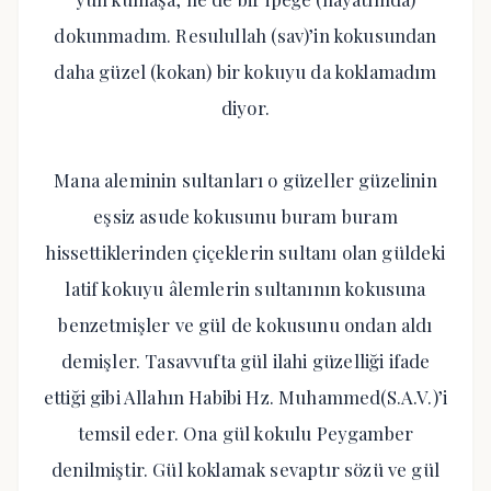
dokunmadım. Resulullah (sav)’in kokusundan
daha güzel (kokan) bir kokuyu da koklamadım
diyor.
Mana aleminin sultanları o güzeller güzelinin
eşsiz asude kokusunu buram buram
hissettiklerinden çiçeklerin sultanı olan güldeki
latif kokuyu âlemlerin sultanının kokusuna
benzetmişler ve gül de kokusunu ondan aldı
demişler. Tasavvufta gül ilahi güzelliği ifade
ettiği gibi Allahın Habibi Hz. Muhammed(S.A.V.)’i
temsil eder. Ona gül kokulu Peygamber
denilmiştir. Gül koklamak sevaptır sözü ve gül