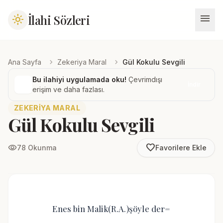
menu
İlahi Sözleri
light_mode
chevron_right
chevron_right
Ana Sayfa
Zekeriya Maral
Gül Kokulu Sevgili
Bu ilahiyi uygulamada oku!
Çevrimdışı
İndir
erişim ve daha fazlası.
ZEKERIYA MARAL
Gül Kokulu Sevgili
favorite_border
visibility
78 Okunma
Favorilere Ekle
Enes bin Malik(R.A.)şöyle der=