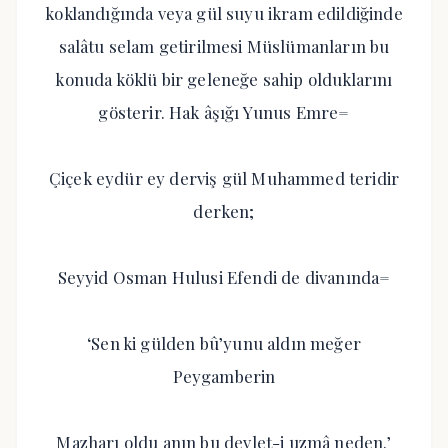
koklandığında veya gül suyu ikram edildiğinde
salâtu selam getirilmesi Müslümanların bu
konuda köklü bir geleneğe sahip olduklarını
gösterir. Hak âşığı Yunus Emre=
Çiçek eydür ey derviş gül Muhammed teridir
derken;
Seyyid Osman Hulusi Efendi de divanında=
‘Sen ki gülden bû’yunu aldın meğer
Peygamberin
Mazharı oldu anın bu devlet-i uzmâ neden.’