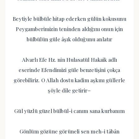
Beytiyle bülbüle hitap ederken gülün kokusunu
Peygamberimizin teninden aldığını onun için
bülbülün güle âşık olduğunu anlatır
Alvarlı Efe Hz. nin Hulasatül Hakaik adlı
eserinde Efendimizi güle benzetişini çokça
görebiliriz. O Allah dostu kadim aşkını güllerle
şöyle dile getirir=
Gül yüzlü güzel bülbül-i canım sana kurbanım
Gönlüm gözüne görüneli sen meh-i tâbân