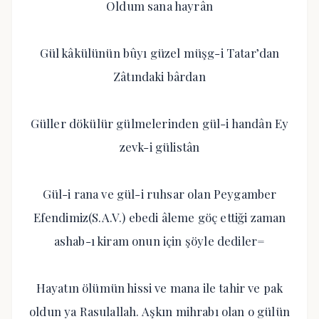
Oldum sana hayrân
Gül kâkülünün bûyı güzel müşg-i Tatar’dan
Zâtındaki bârdan
Güller dökülür gülmelerinden gül-i handân Ey
zevk-i gülistân
Gül-i rana ve gül-i ruhsar olan Peygamber
Efendimiz(S.A.V.) ebedi âleme göç ettiği zaman
ashab-ı kiram onun için şöyle dediler=
Hayatın ölümün hissi ve mana ile tahir ve pak
oldun ya Rasulallah. Aşkın mihrabı olan o gülün