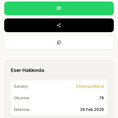
chat
share
content_copy
Eser Hakkında
Sanatçı
Zekeriya Maral
Okunma
78
Eklenme
28 Feb 2026