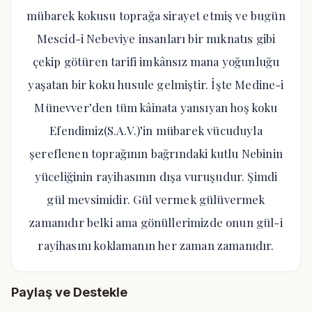
mübarek kokusu toprağa sirayet etmiş ve bugün
Mescid-i Nebeviye insanları bir mıknatıs gibi
çekip götüren tarifi imkânsız mana yoğunluğu
yaşatan bir koku husule gelmiştir. İşte Medine-i
Münevver’den tüm kâinata yansıyan hoş koku
Efendimiz(S.A.V.)’in mübarek vücuduyla
şereflenen toprağının bağrındaki kutlu Nebinin
yüceliğinin rayihasının dışa vuruşudur. Şimdi
gül mevsimidir. Gül vermek gülüvermek
zamanıdır belki ama gönüllerimizde onun gül-i
rayihasını koklamanın her zaman zamanıdır.
Paylaş ve Destekle