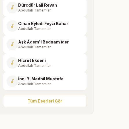
Dürcdür Lali Revan
music_note
Abdullah Tamamlar
Cihan Eyledi Feyzi Bahar
music_note
Abdullah Tamamlar
Aşk Âdem'i Bednam İder
music_note
Abdullah Tamamlar
Hicret Ekseni
music_note
Abdullah Tamamlar
İnni Bi Medhil Mustafa
music_note
Abdullah Tamamlar
Tüm Eserleri Gör