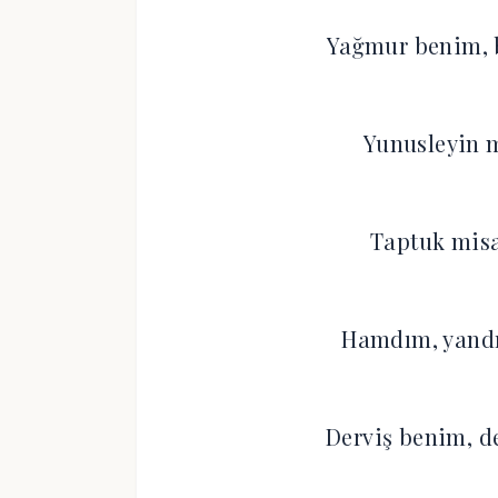
Yağmur benim, 
Yunusleyin m
Taptuk misa
Hamdım, yandı
Derviş benim, d