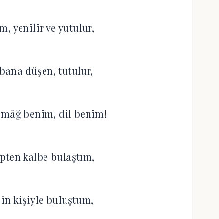
, yenilir ve yutulur,
ana düşen, tutulur,
imâğ benim, dil benim!
lpten kalbe bulaştım,
bin kişiyle buluştum,