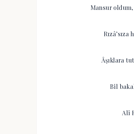
Mansur oldum, 
Rızâ’sıza 
Âşıklara tu
Bil bak
Ali 