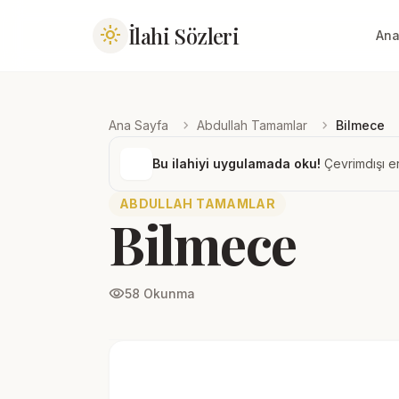
İlahi Sözleri
light_mode
Ana
chevron_right
chevron_right
Ana Sayfa
Abdullah Tamamlar
Bilmece
Bu ilahiyi uygulamada oku!
Çevrimdışı er
ABDULLAH TAMAMLAR
Bilmece
visibility
58 Okunma