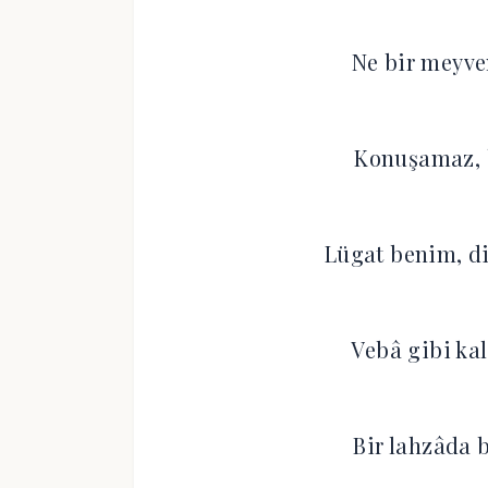
Ne bir meyvem
Konuşamaz, b
Lügat benim, d
Vebâ gibi ka
Bir lahzâda 