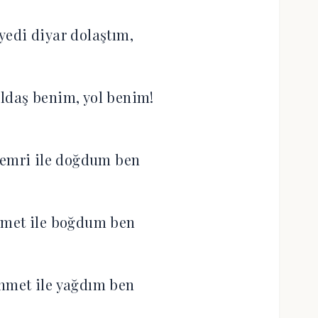
 yedi diyar dolaştım,
ldaş benim, yol benim!
 emri ile doğdum ben
kmet ile boğdum ben
hmet ile yağdım ben