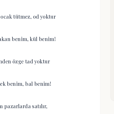
ocak tütmez, od yoktur
akan benim, kül benim!
nden özge tad yoktur
çek benim, bal benim!
m pazarlarda satılır,