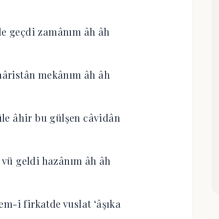
ile geçdi zamânım âh âh
 hâristân mekânım âh âh
le âhir bu gülşen câvidân
 vü geldi hazânım âh âh
m-i firkatde vuslat ‘âşıka