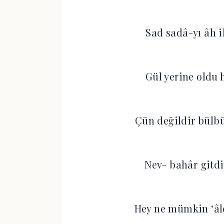
Sad sadâ-yı âh 
Gül yerine oldu
Çün değildir bülbü
Nev- bahâr gitdi
Hey ne mümkin ‘âle