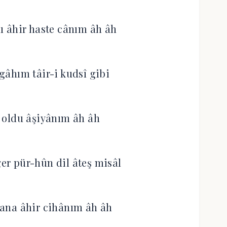
dı âhir haste cânım âh âh
egâhım tâir-i kudsî gibi
 oldu âşiyânım âh âh
ğer pür-hûn dil âteş misâl
 bana âhir cihânım âh âh