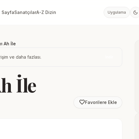
dark_mode
 Sayfa
Sanatçılar
A-Z Dizin
Uygulama
ı Ah İle
işim ve daha fazlası.
İndir
h İle
favorite_border
Favorilere Ekle