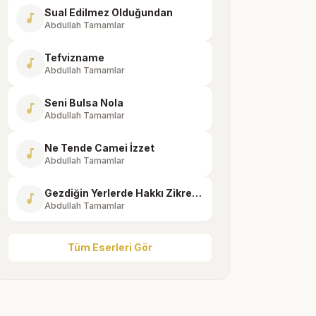
Sual Edilmez Olduğundan
music_note
Abdullah Tamamlar
Tefvizname
music_note
Abdullah Tamamlar
Seni Bulsa Nola
music_note
Abdullah Tamamlar
Ne Tende Camei İzzet
music_note
Abdullah Tamamlar
Gezdiğin Yerlerde Hakkı Zikreyle
music_note
Abdullah Tamamlar
Tüm Eserleri Gör