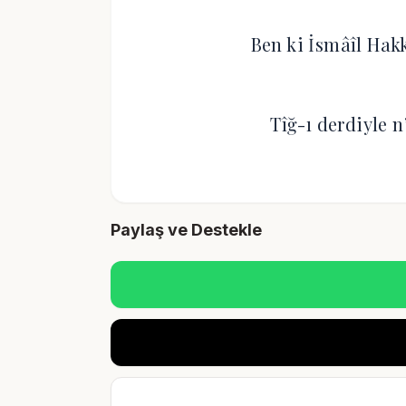
Ben ki İsmâîl Ha
Tîğ-ı derdiyle 
Paylaş ve Destekle