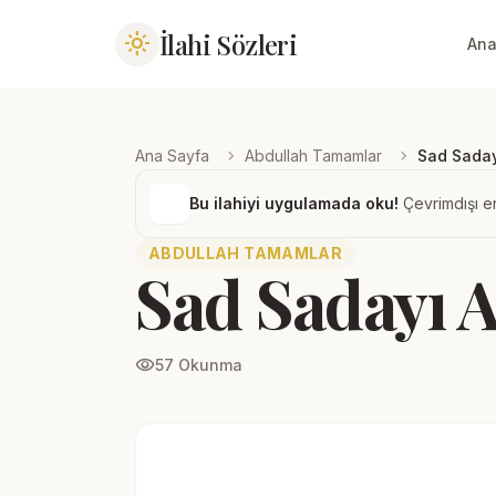
İlahi Sözleri
light_mode
Ana
chevron_right
chevron_right
Ana Sayfa
Abdullah Tamamlar
Sad Saday
Bu ilahiyi uygulamada oku!
Çevrimdışı er
ABDULLAH TAMAMLAR
Sad Sadayı A
visibility
57 Okunma