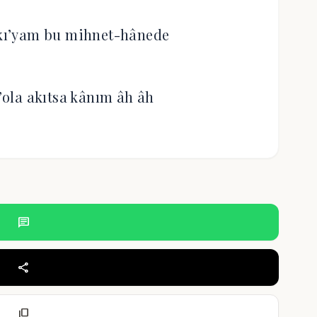
kkı’yam bu mihnet-hânede
n’ola akıtsa kânım âh âh
chat
share
content_copy