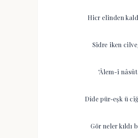
Hicr elinden kal
Sidre iken cilv
‘Âlem-i nâsût
Dîde pür-eşk ü ci
Gör neler kıldı