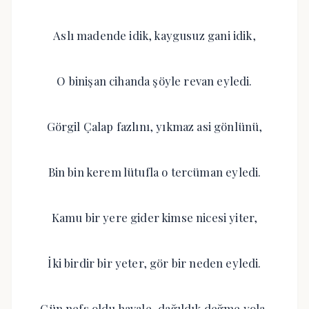
Aslı madende idik, kaygusuz gani idik,
O binişan cihanda şöyle revan eyledi.
Görgil Çalap fazlını, yıkmaz asi gönlünü,
Bin bin kerem lütufla o tercüman eyledi.
Kamu bir yere gider kimse nicesi yiter,
İki birdir bir yeter, gör bir neden eyledi.
Çün nefs oldu havale, dağıldık değme yola,