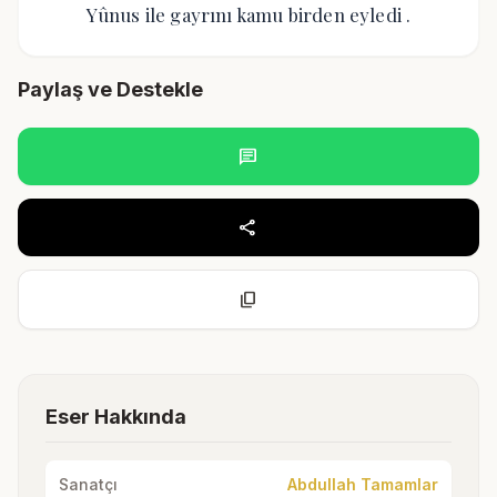
Yûnus ile gayrını kamu birden eyledi .
Paylaş ve Destekle
chat
share
content_copy
Eser Hakkında
Sanatçı
Abdullah Tamamlar