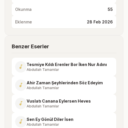
Okunma
55
Eklenme
28 Feb 2026
Benzer Eserler
Tesmiye Kıldı Erenler Bor İken Nur Adını
music_note
Abdullah Tamamlar
Ahir Zaman Şeyhlerinden Söz Edeyim
music_note
Abdullah Tamamlar
Vuslatı Canana Eylersen Heves
music_note
Abdullah Tamamlar
Sen Ey Gönül Diler İsen
music_note
Abdullah Tamamlar