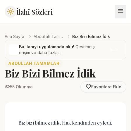
menu
İlahi Sözleri
light_mode
chevron_right
chevron_right
Ana Sayfa
Abdullah Tamamlar
Biz Bizi Bilmez İdik
Bu ilahiyi uygulamada oku!
Çevrimdışı
İndir
erişim ve daha fazlası.
ABDULLAH TAMAMLAR
Biz Bizi Bilmez İdik
favorite_border
visibility
55 Okunma
Favorilere Ekle
Biz bizi bilmez idik, Hak kendinden eyledi,