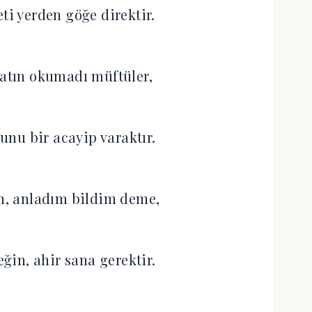
ti yerden göğe direktir.
ratın okumadı müftüler,
bunu bir acayip varaktır.
en, anladım bildim deme,
eğin, ahir sana gerektir.