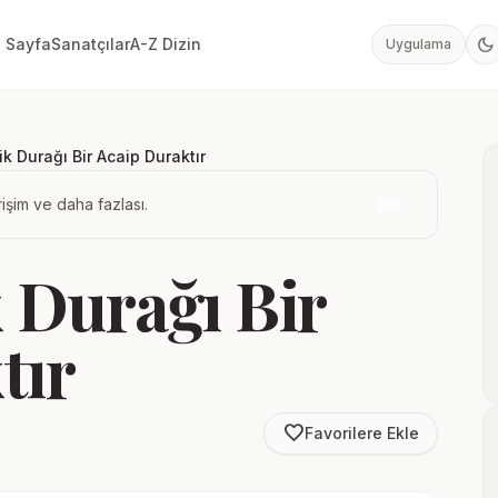
dark_mode
 Sayfa
Sanatçılar
A-Z Dizin
Uygulama
ik Durağı Bir Acaip Duraktır
işim ve daha fazlası.
İndir
 Durağı Bir
tır
favorite_border
Favorilere Ekle