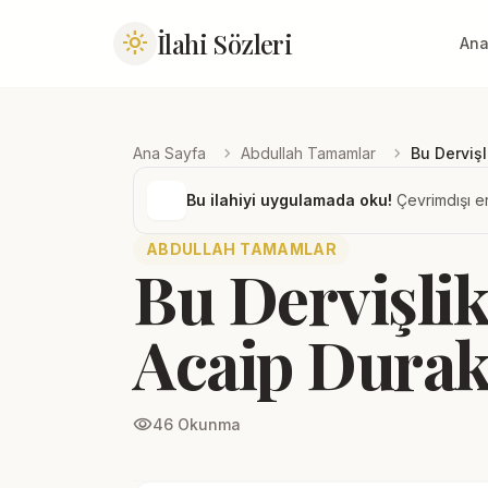
İlahi Sözleri
light_mode
Ana
chevron_right
chevron_right
Ana Sayfa
Abdullah Tamamlar
Bu Dervişl
Bu ilahiyi uygulamada oku!
Çevrimdışı er
ABDULLAH TAMAMLAR
Bu Dervişlik
Acaip Durak
visibility
46 Okunma