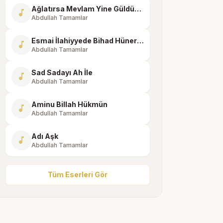
Ağlatırsa Mevlam Yine Güldürür
music_note
Abdullah Tamamlar
Esmai İlahiyyede Bihad Hünerim Var
music_note
Abdullah Tamamlar
Sad Sadayı Ah İle
music_note
Abdullah Tamamlar
Aminu Billah Hükmün
music_note
Abdullah Tamamlar
Adı Aşk
music_note
Abdullah Tamamlar
Tüm Eserleri Gör