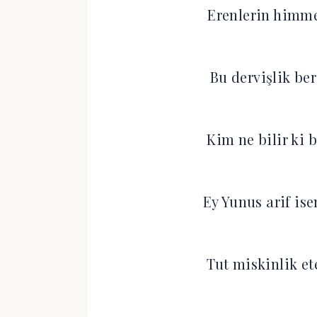
Erenlerin himme
Bu dervişlik be
Kim ne bilir ki 
Ey Yunus arif is
Tut miskinlik et