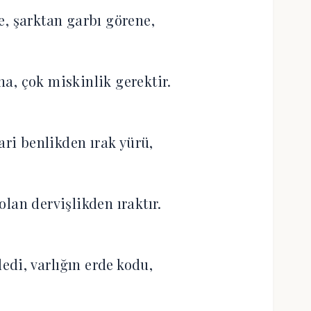
e, şarktan garbı görene,
a, çok miskinlik gerektir.
ari benlikden ırak yürü,
lan dervişlikden ıraktır.
edi, varlığın erde kodu,