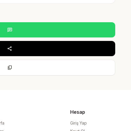
chat
share
content_copy
Hesap
yfa
Giriş Yap