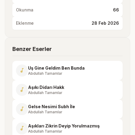
Okunma
66
Eklenme
28 Feb 2026
Benzer Eserler
Uş Gine Geldim Ben Bunda
music_note
Abdullah Tamamlar
Aşıkı Didarı Hakk
music_note
Abdullah Tamamlar
Gelse Nesimi Subh İle
music_note
Abdullah Tamamlar
Aşıkları Zikrin Deyip Yorulmazmış
music_note
Abdullah Tamamlar