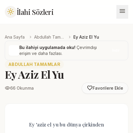
menu
İlahi Sözleri
light_mode
chevron_right
chevron_right
Ana Sayfa
Abdullah Tamamlar
Ey Aziz El Yu
Bu ilahiyi uygulamada oku!
Çevrimdışı
İndir
erişim ve daha fazlası.
ABDULLAH TAMAMLAR
Ey Aziz El Yu
favorite_border
visibility
66 Okunma
Favorilere Ekle
Ey ‘azîz el yu bu dünya çirkinden