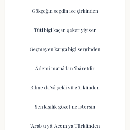
Gökçeğin seçdin ise çirkinden
Tûti bigi kaçan şeker yiyiser
Geçmeyen karga bigi serginden
Âdemî ma’nâdan ‘ibâretdir
Bilme da’vâ şekli vü görkünden
Sen kişilik gözet ne istersin
‘Arab u yâ ‘Acem ya Türkünden