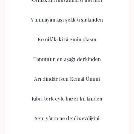
Yunmayan kişi şekk ü şirkinden
Ko nifâkı ki tâ emîn olasın
Tamunun en aşağı derkinden
Arı dindâr isen Kemâl Ümmî
Kibri terk eyle hazer kıl kinden
Seni yârın ne denli sevdiğini