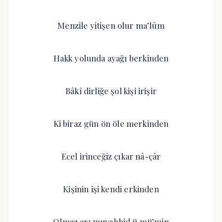
Menzile yitişen olur ma’lûm
Hakk yolunda ayağı berkinden
Bâkî dirliğe şol kişi irişir
Ki biraz gün ön öle merkinden
Ecel irinceğiz çıkar nâ-çâr
Kişinin işi kendi erkinden
Olmaz arı muvahhid ü mü’min