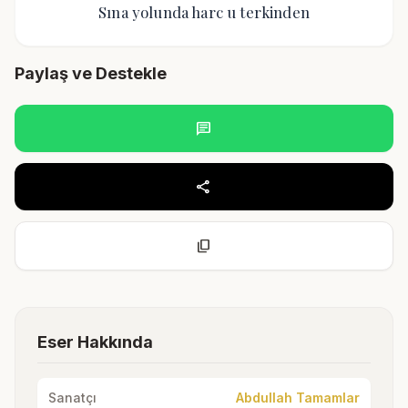
Sına yolunda harc u terkinden
Paylaş ve Destekle
chat
share
content_copy
Eser Hakkında
Sanatçı
Abdullah Tamamlar