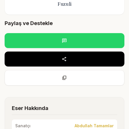
Fuzuli
Paylaş ve Destekle
chat
share
content_copy
Eser Hakkında
Sanatçı
Abdullah Tamamlar