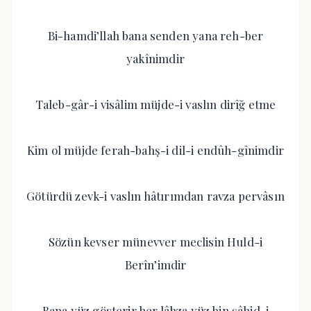
Bi-hamdi’llah bana senden yana reh-ber
yakînimdir
Taleb-gâr-i visâlim müjde-i vaslın dirîğ etme
Kim ol müjde ferah-bahş-i dil-i endûh-gînimdir
Götürdü zevk-i vaslın hâtırımdan ravza pervâsın
Sözün kevser münevver meclisin Huld-i
Berîn’imdir
Bana yüz gösterir her lâhza yüz bin şâhid-i