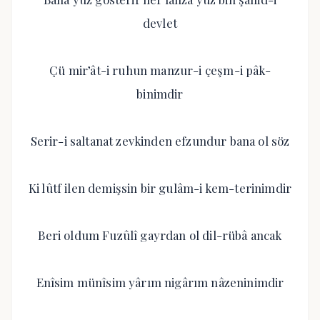
devlet
Çü mir’ât-i ruhun manzur-i çeşm-i pâk-
binimdir
Serir-i saltanat zevkinden efzundur bana ol söz
Ki lûtf ilen demişsin bir gulâm-i kem-terinimdir
Beri oldum Fuzûlî gayrdan ol dil-rübâ ancak
Enîsim münîsim yârım nigârım nâzeninimdir