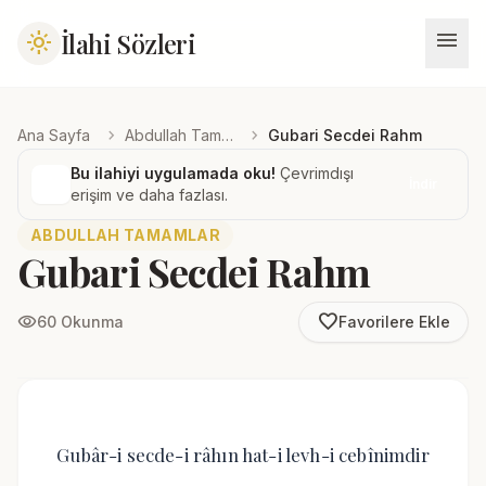
menu
İlahi Sözleri
light_mode
chevron_right
chevron_right
Ana Sayfa
Abdullah Tamamlar
Gubari Secdei Rahm
Bu ilahiyi uygulamada oku!
Çevrimdışı
İndir
erişim ve daha fazlası.
ABDULLAH TAMAMLAR
Gubari Secdei Rahm
favorite_border
visibility
60 Okunma
Favorilere Ekle
Gubâr-i secde-i râhın hat-i levh-i cebînimdir