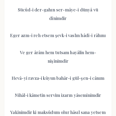
Sücûd-i der-gahın ser-mâye-i dünyâ vü
dînimdir
Eger azm-i reh etsem şevk-i vaslın hâdî-i râhını
Ve ger ârâm hem tutsam hayâlin hem-
nişînimdir
Hevâ-yi ravza-i kûyun bahâr-i gül-şen-i cânım
Nihâl-i kâmetin servim izarın yâseminimdir
Yakînimdir ki maksûdum olur hâsıl sana yetsem