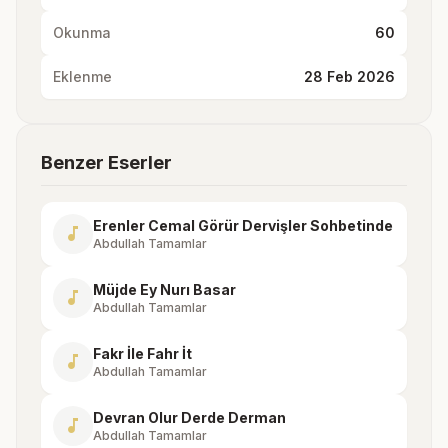
Okunma
60
Eklenme
28 Feb 2026
Benzer Eserler
Erenler Cemal Görür Dervişler Sohbetinde
music_note
Abdullah Tamamlar
Müjde Ey Nurı Basar
music_note
Abdullah Tamamlar
Fakr İle Fahr İt
music_note
Abdullah Tamamlar
Devran Olur Derde Derman
music_note
Abdullah Tamamlar