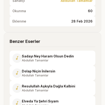
Sanatçı
Abdullah Tamamlar
Okunma
60
Eklenme
28 Feb 2026
Benzer Eserler
Sadayı Ney Haram Olsun Dedin
music_note
Abdullah Tamamlar
Dolap Niçin İnilersin
music_note
Abdullah Tamamlar
Resulullah Aşkıyla Dağla Kalbini
music_note
Abdullah Tamamlar
Elveda Ya Şehri Sıyam
music_note