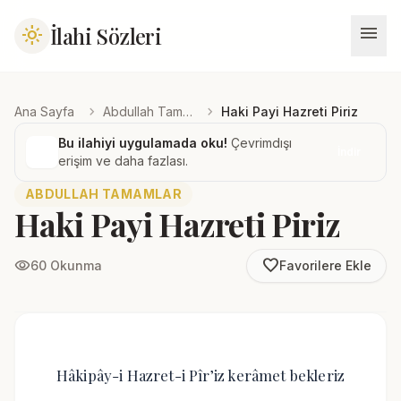
menu
İlahi Sözleri
light_mode
chevron_right
chevron_right
Ana Sayfa
Abdullah Tamamlar
Haki Payi Hazreti Piriz
Bu ilahiyi uygulamada oku!
Çevrimdışı
İndir
erişim ve daha fazlası.
ABDULLAH TAMAMLAR
Haki Payi Hazreti Piriz
favorite_border
visibility
60 Okunma
Favorilere Ekle
Hâkipây-i Hazret-i Pîr’iz kerâmet bekleriz