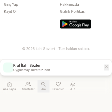
Giriş Yap
Hakkımızda
Kayıt Ol
Gizlilik Politikası
© 2026 İlahi Sözleri - Tüm hakları saklıdır.
Kral İlahi Sözleri
close
İndir
Uygulamayı ücretsiz indir
home
people
search
favorite
sort_by_alpha
Ana Sayfa
Sanatçılar
Ara
Favoriler
A-Z