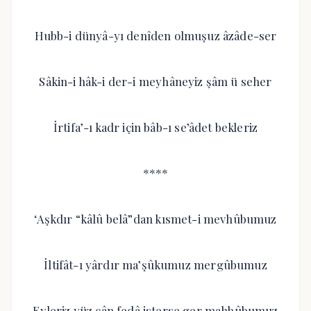
Hubb-i dünyâ-yı denîden olmuşuz âzâde-ser
Sâkin-i hâk-i der-i meyhâneyiz şâm ü seher
İrtifa’-ı kadr için bâb-ı se’âdet bekleriz
****
‘Aşkdır “kâlû belâ”dan kısmet-i mevhûbumuz
İltifât-ı yârdır ma’şûkumuz mergûbumuz
Eyleriz yüz cân fedâ isterse ger mahbûbumuz