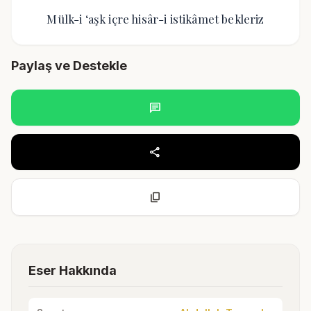
Mülk-i ‘aşk içre hisâr-i istikâmet bekleriz
Paylaş ve Destekle
chat
share
content_copy
Eser Hakkında