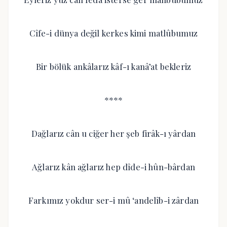
Cîfe-i dünya değil kerkes kimi matlûbumuz
Bir bölük ankâlarız kâf-ı kanâ’at bekleriz
****
Dağlarız cân u ciğer her şeb firâk-ı yârdan
Ağlarız kân ağlarız hep dîde-i hûn-bârdan
Farkımız yokdur ser-i mû ‘andelîb-i zârdan