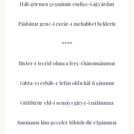
Hâb görmez çeşmimiz endîşe-i ağyârdan
Pâsbânız genc-i esrâr-ı mehabbet bekleriz
****
Bister-i tecrîd olunca ferş-i hânumânımız
Gıbta-yı erbâb-ı ‘irfân oldu hâl ü şânımız
Güldürür ehl-i semâyı girye-i nâlânımız
Sanmanız kim geceler bîhûdedir efgânımız