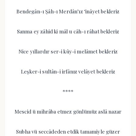
Bendegân-ı Şâh-ı Merdân’ız ‘inâyet bekleriz
Sanma ey zâhid ki mâl u câh-ı râhat bekleriz
Nice yıllardır ser-i kûy-i melâmet bekleriz
Leşker-i sultân-i irfânız velâyet bekleriz
****
Mescid ü mihrâba etmez gönlümüz aslâ nazar
Subha vü seccâdeden etdik tamamiyle güzer