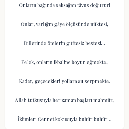
Onların bağında saksağan tâvus doğurur!
Onlar, varlığın gâye ölçüsünde nüktesi,
Dillerinde ötelerin güftesiz bestesi…
Felek, onların ikbaline boyun eğmekte,
Kader, geçecekleri yollara su serpmekte.
Allah tutkusuyla her zaman başları mahmûr,
İklimleri Cennet kokusuyla buhûr buhûr…