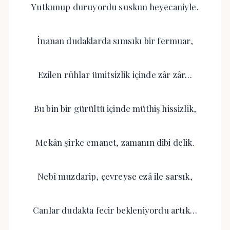
Yutkunup duruyordu suskun heyecaniyle.
İnanan dudaklarda sımsıkı bir fermuar,
Ezilen rûhlar ümitsizlik içinde zâr zâr…
Bu bin bir gürültü içinde müthiş hissizlik,
Mekân şirke emanet, zamanın dibi delik.
Nebî muzdarip, çevreyse ezâ ile sarsık,
Canlar dudakta fecir bekleniyordu artık…