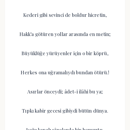
Kederi gibi sevinci de boldur hicretin,
Hakk’a götüren yollar arasında en metin;
Büyüklüğe yürüyenler için o bir köprü,
Herkes ona uğramalıydı bundan ötürü.!
Asırlar önceydi; âdet-i ilâhi bu ya;
Tıpkı kabir gecesi gibiydi bütün dünya.
Işığa kapalı sînelerde bir homurtu,