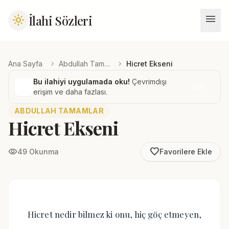
menu
İlahi Sözleri
light_mode
chevron_right
chevron_right
Ana Sayfa
Abdullah Tamamlar
Hicret Ekseni
Bu ilahiyi uygulamada oku!
Çevrimdışı
İndir
erişim ve daha fazlası.
ABDULLAH TAMAMLAR
Hicret Ekseni
favorite_border
visibility
49 Okunma
Favorilere Ekle
Hicret nedir bilmez ki onu, hiç göç etmeyen,