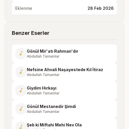
Eklenme
28 Feb 2026
Benzer Eserler
Gönül Mir'atı Rahman'dır
music_note
Abdullah Tamamlar
Nefsine Ahvali Naşayestede Kıl İtiraz
music_note
Abdullah Tamamlar
Giydim Hırkayı
music_note
Abdullah Tamamlar
Gönül Mestanedir Şimdi
music_note
Abdullah Tamamlar
Şeb ki Miftahi Mehi Nev Ola
music_note