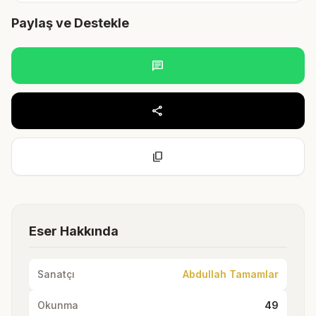
Paylaş ve Destekle
chat
share
content_copy
Eser Hakkında
Sanatçı
Abdullah Tamamlar
Okunma
49