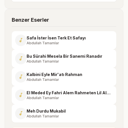
Benzer Eserler
Safa İster İsen Terk Et Safayı
music_note
Abdullah Tamamlar
Bu Sürahi Mesela Bir Sanemi Ranadır
music_note
Abdullah Tamamlar
Kalbini Eyle Mir'atı Rahman
music_note
Abdullah Tamamlar
El Meded Ey Fahri Alem Rahmeten Lil Alemin Mücrimim
music_note
Abdullah Tamamlar
Meh Durdu Mukabil
music_note
Abdullah Tamamlar