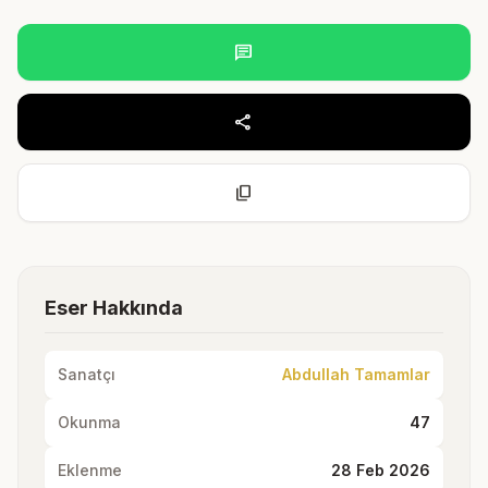
chat
share
content_copy
Eser Hakkında
Sanatçı
Abdullah Tamamlar
Okunma
47
Eklenme
28 Feb 2026