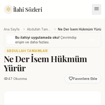
menu
İlahi Sözleri
light_mode
chevron_right
chevron_right
Ana Sayfa
Abdullah Tamamlar
Ne Der İsem Hükmüm Yürür
Bu ilahiyi uygulamada oku!
Çevrimdışı
İndir
erişim ve daha fazlası.
ABDULLAH TAMAMLAR
Ne Der İsem Hükmüm
Yürür
favorite_border
visibility
47 Okunma
Favorilere Ekle