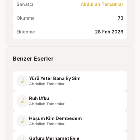
Sanatçı
Abdullah Tamamlar
Okunma
73
Eklenme
28 Feb 2026
Benzer Eserler
Yürü Yeter Bana Ey Sim
music_note
Abdullah Tamamlar
Ruh Ufku
music_note
Abdullah Tamamlar
Hoşum Kim Dembedem
music_note
Abdullah Tamamlar
Gafura Merhamet Eyle