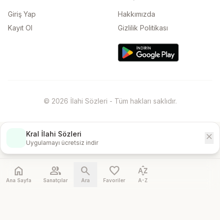
Giriş Yap
Hakkımızda
Kayıt Ol
Gizlilik Politikası
© 2026 İlahi Sözleri - Tüm hakları saklıdır.
Kral İlahi Sözleri
close
İndir
Uygulamayı ücretsiz indir
home
people
search
favorite
sort_by_alpha
Ana Sayfa
Sanatçılar
Ara
Favoriler
A-Z