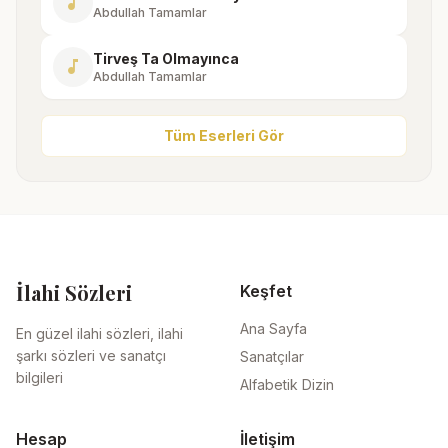
music_note
Abdullah Tamamlar
Tirveş Ta Olmayınca
music_note
Abdullah Tamamlar
Tüm Eserleri Gör
İlahi Sözleri
Keşfet
Ana Sayfa
En güzel ilahi sözleri, ilahi
şarkı sözleri ve sanatçı
Sanatçılar
bilgileri
Alfabetik Dizin
Hesap
İletişim