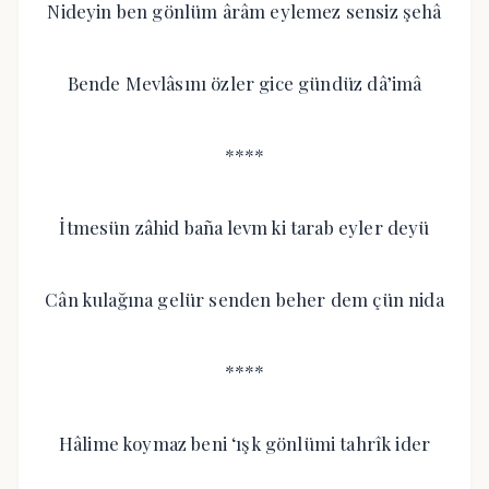
Nideyin ben gönlüm ârâm eylemez sensiz şehâ
Bende Mevlâsını özler gice gündüz dâ’imâ
****
İtmesün zâhid baña levm ki tarab eyler deyü
Cân kulağına gelür senden beher dem çün nida
****
Hâlime koymaz beni ‘ışk gönlümi tahrîk ider