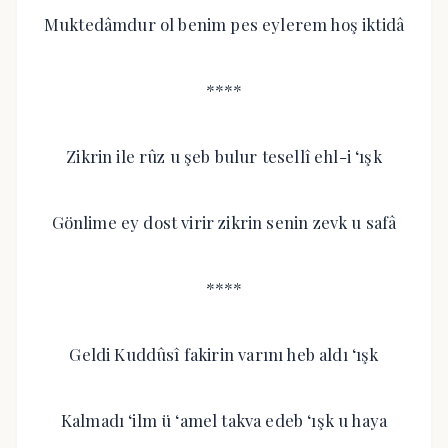
Muktedâmdur ol benim pes eylerem hoş iktidâ
****
Zikrin ile rûz u şeb bulur tesellî ehl-i ‘ışk
Gönlime ey dost virir zikrin senin zevk u safâ
****
Geldi Kuddûsî fakirin varını heb aldı ‘ışk
Kalmadı ‘ilm ü ‘amel takva edeb ‘ışk u haya