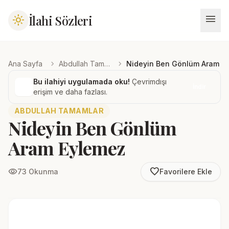
menu
İlahi Sözleri
light_mode
chevron_right
chevron_right
Ana Sayfa
Abdullah Tamamlar
Nideyin Ben Gönlüm Aram E
Bu ilahiyi uygulamada oku!
Çevrimdışı
İndir
erişim ve daha fazlası.
ABDULLAH TAMAMLAR
Nideyin Ben Gönlüm
Aram Eylemez
favorite_border
visibility
73 Okunma
Favorilere Ekle