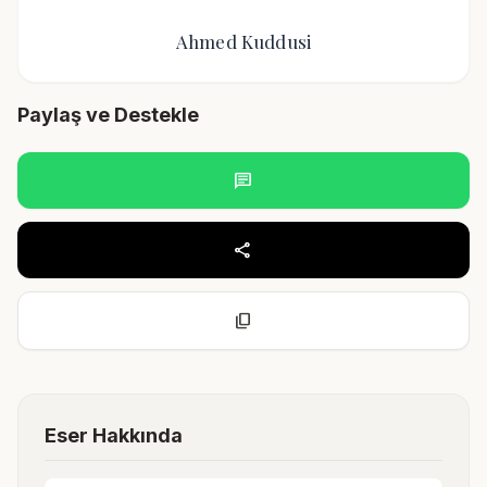
Ahmed Kuddusi
Paylaş ve Destekle
chat
share
content_copy
Eser Hakkında