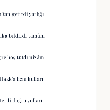
’tan getirdi yarlığı
lka bildirdi tamâm
içre hoş tutdı nizâm
 Hakk’a hem kulları
sterdi doğru yolları