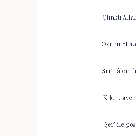
Çünkü Allah
Okudu ol ha
Şer’i âlem 
Kıldı davet
Şer’ ile gö