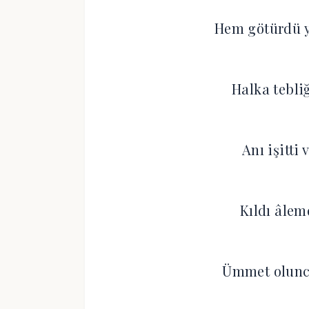
Hem götürdü y
Halka tebliğ
Anı işitti
Kıldı âlem
Ümmet olunca