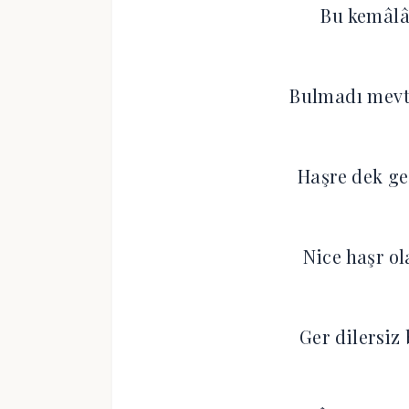
Bu kemâlât
Bulmadı mevt
Haşre dek ge
Nice haşr o
Ger dilersiz