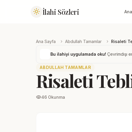
İlahi Sözleri
light_mode
Ana
chevron_right
chevron_right
Ana Sayfa
Abdullah Tamamlar
Risaleti T
Bu ilahiyi uygulamada oku!
Çevrimdışı er
ABDULLAH TAMAMLAR
Risaleti Tebl
visibility
46 Okunma