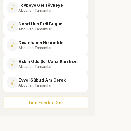
Tövbeye Gel Tövbeye
music_note
Abdullah Tamamlar
Nehri Hun Etdi Bugün
music_note
Abdullah Tamamlar
Divanhanei Hikmetde
music_note
Abdullah Tamamlar
Aşkın Odu Şol Cana Kim Eser
music_note
Abdullah Tamamlar
Evvel Sübuti Arş Gerek
music_note
Abdullah Tamamlar
Tüm Eserleri Gör