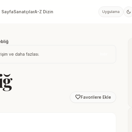
dark_mode
 Sayfa
Sanatçılar
A-Z Dizin
Uygulama
ebliğ
işim ve daha fazlası.
İndir
iğ
favorite_border
Favorilere Ekle