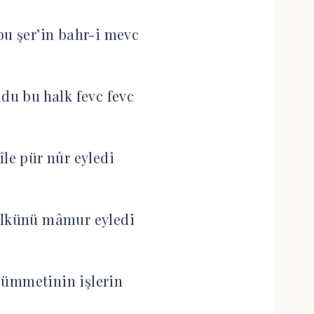
bu şer’in bahr-i mevc
ldu bu halk fevc fevc
île pür nûr eyledi
ülkünü mâmur eyledi
 ümmetinin işlerin