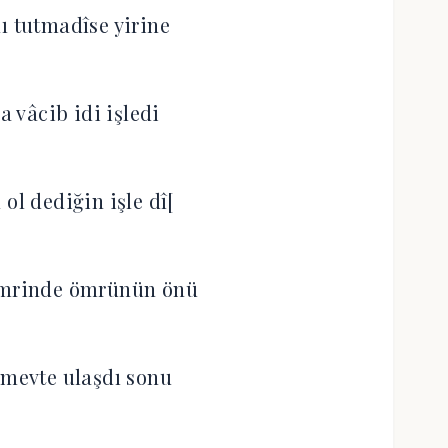
ı tutmadîse yirine
a vâcib idi işledi
ol dediğin işle dî[
emrinde ömrünün önü
 mevte ulaşdı sonu