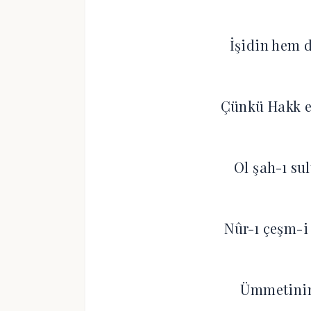
İşidin hem 
Çünkü Hakk e
Ol şah-ı su
Nûr-ı çeşm-i 
Ümmetinin 