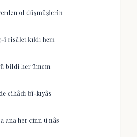
erden ol düşmüşlerin
-i risâlet kıldı hem
 vü bildi her ümem
de cihâdı bî-kıyâs
 ana her cinn ü nâs