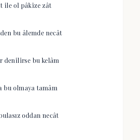
 ile ol pâkize zât
den bu âlemde necât
r denilirse bu kelâm
la bu olmaya tamâm
 bulasız oddan necât