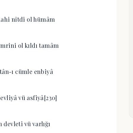
dahi nîtdi ol hümâm
mrini ol kıldı tamâm
ltân-ı cümle enbiyâ
evliyâ vü asfiyâ[230]
devleti vü varlığı