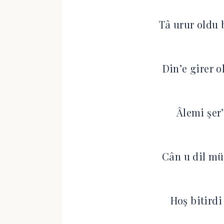
Tâ urur oldu 
Din’e girer o
Âlemi şer’
Cân u dil m
Hoş bitirdi