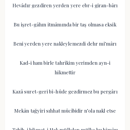
Hevâdır gezdiren yerden yere ebr-i giran-bârı
Bu işret-gâhın itmâmında bir taş olmasa eksik
Beni yerden yere nakleylemezdi dehr mi’mârı
Kad-i ham birle tahrîkim yerimden ayn-i
hikmettir
Kazâ suret-geri bî-hûde gezdirmez bu pergârı
Mekân tağyîri sıhhat mûcîbidir n’ola nakl etse
Tabîb-i hikmet-i Hak mülkden mülke bu bîmârı