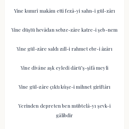
Yine kumrî makâm etti fezâ-yi sahn-i gül-zârı
Yine düştü hevâdan sebze-zâre katre-i şeb-nem
Yine gül-zâre saldı zıll-i rahmet ebr-i âzârı
Yine dîvâne aşk eyledi dârü’ş-şifâ meyli
Yine gül-zâre çıktı kûşe-i mihnet giriftârı
Yerinden depreten ben mübtelâ-yı şevk-i
gâlibdir