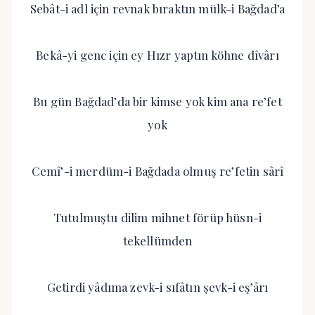
Sebât-i adl için revnak bıraktın mülk-i Bağdad’a
Bekâ-yi genc için ey Hızr yaptın köhne dîvârı
Bu gün Bağdad’da bir kimse yok kim ana re’fet
yok
Cemî’-i merdüm-i Bağdada olmuş re’fetin sârî
Tutulmuştu dilim mihnet förüp hüsn-i
tekellümden
Getirdi yâdıma zevk-i sıfâtın şevk-i eş’ârı