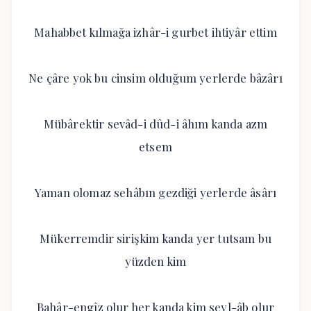
Mahabbet kılmağa izhâr-i gurbet ihtiyâr ettim
Ne çâre yok bu cinsim olduğum yerlerde bâzârı
Mübârektir sevâd-i dûd-i âhım kanda azm
etsem
Yaman olomaz sehâbın gezdiği yerlerde âsârı
Mükerremdir sirişkim kanda yer tutsam bu
yüzden kim
Bahâr-engîz olur her kanda kim seyl-âb olur