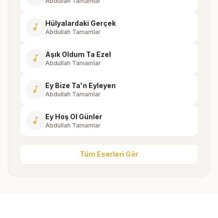
Abdullah Tamamlar
Hülyalardaki Gerçek
music_note
Abdullah Tamamlar
Aşık Oldum Ta Ezel
music_note
Abdullah Tamamlar
Ey Bize Ta'n Eyleyen
music_note
Abdullah Tamamlar
Ey Hoş Ol Günler
music_note
Abdullah Tamamlar
Tüm Eserleri Gör