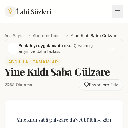
menu
İlahi Sözleri
light_mode
chevron_right
chevron_right
Ana Sayfa
Abdullah Tamamlar
Yine Kıldı Saba Gülzare
Bu ilahiyi uygulamada oku!
Çevrimdışı
İndir
erişim ve daha fazlası.
ABDULLAH TAMAMLAR
Yine Kıldı Saba Gülzare
favorite_border
visibility
58 Okunma
Favorilere Ekle
Yine kıldı sabâ gül-zâre da’vet bülbül-i zârı