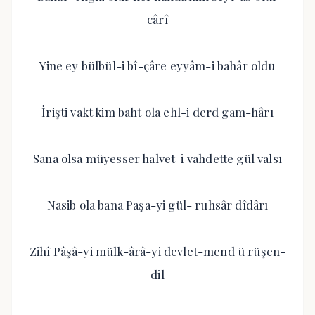
cârî
Yine ey bülbül-i bî-çâre eyyâm-i bahâr oldu
İrişti vakt kim baht ola ehl-i derd gam-hârı
Sana olsa müyesser halvet-i vahdette gül valsı
Nasib ola bana Paşa-yi gül- ruhsâr dîdârı
Zihî Pâşâ-yi mülk-ârâ-yi devlet-mend ü rüşen-
dil