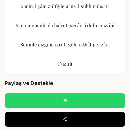
Karîn-i şâm zülfiyle arûs-i subh ruhsarı
Sana mensûb ola halvet-serây-i dehr tezyîni
Seninle çizgine işret-geh-i ikbâl pergârı
Fuzuli
Paylaş ve Destekle
chat
share