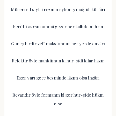
Mücerred sıyt-i rezmin eylemiş mağlûb küffârı
Ferîd-i asrsın ammâ gezer her kalbde mihrin
Güneş birdir velî maksûmdur her yerde envârı
Felektir öyle mahkûmun ki hur-şîdi kılar hazır
Eger yarı gece bezminde lâzım olsa ihzârı
Revandır öyle fermanın ki ger hur-şîde hükm
etse