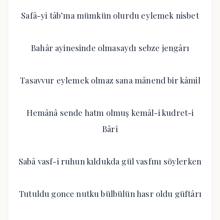
Safâ-yi tâb’ına mümkün olurdu eylemek nisbet
Bahâr ayinesinde olmasaydı sebze jengârı
Tasavvur eylemek olmaz sana mânend bir kâmil
Hemânâ sende hatm olmuş kemâl-i kudret-i
Bârî
Sabâ vasf-i ruhun kıldukda gül vasfını söylerken
Tutuldu gonce nutku bülbülün hasr oldu güftârı