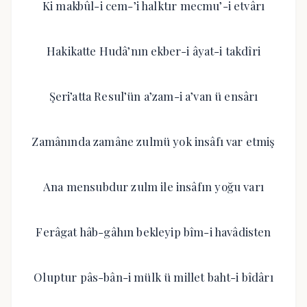
Ki makbûl-i cem-’i halktır mecmu’-i etvârı
Hakikatte Hudâ’nın ekber-i âyat-i takdîri
Şeri’atta Resul’ün a’zam-i a’van ü ensârı
Zamânında zamâne zulmü yok insâfı var etmiş
Ana mensubdur zulm ile insâfın yoğu varı
Ferâgat hâb-gâhın bekleyip bîm-i havâdisten
Oluptur pâs-bân-i mülk ü millet baht-i bîdârı