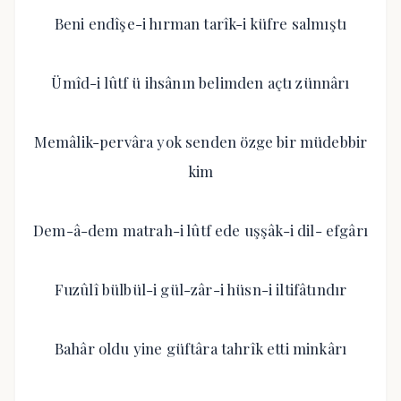
Beni endîşe-i hırman tarîk-i küfre salmıştı
Ümîd-i lûtf ü ihsânın belimden açtı zünnârı
Memâlik-pervâra yok senden özge bir müdebbir
kim
Dem-â-dem matrah-i lûtf ede uşşâk-i dil- efgârı
Fuzûlî bülbül-i gül-zâr-i hüsn-i iltifâtındır
Bahâr oldu yine güftâra tahrîk etti minkârı