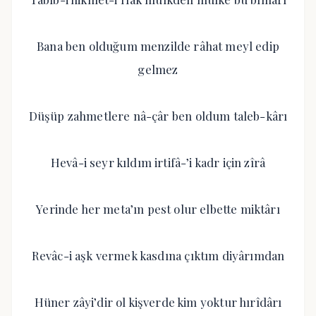
Bana ben olduğum menzilde râhat meyl edip
gelmez
Düşüp zahmetlere nâ-çâr ben oldum taleb-kârı
Hevâ-i seyr kıldım irtifâ-’i kadr için zîrâ
Yerinde her meta’ın pest olur elbette miktârı
Revâc-i aşk vermek kasdına çıktım diyârımdan
Hüner zâyi’dir ol kişverde kim yoktur hırîdârı