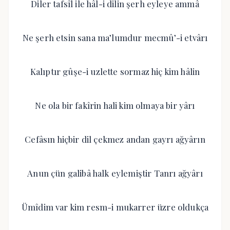
Diler tafsîl ile hâl-i dilin şerh eyleye ammâ
Ne şerh etsin sana ma’lumdur mecmû’-i etvârı
Kalıptır gûşe-i uzlette sormaz hiç kim hâlin
Ne ola bir fakîrin hali kim olmaya bir yârı
Cefâsın hiçbir dil çekmez andan gayrı ağyârın
Anun çün galibâ halk eylemiştir Tanrı ağyârı
Ümîdim var kim resm-i mukarrer üzre oldukça