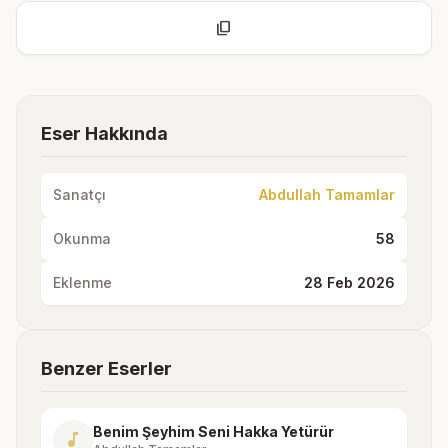
content_copy
Eser Hakkında
Sanatçı
Abdullah Tamamlar
Okunma
58
Eklenme
28 Feb 2026
Benzer Eserler
Benim Şeyhim Seni Hakka Yetürür
music_note