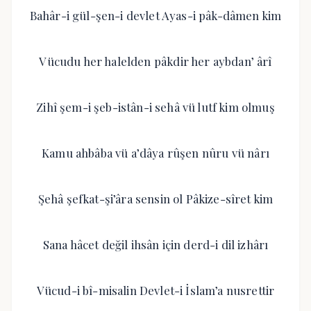
Bahâr-i gül-şen-i devlet Ayas-i pâk-dâmen kim
Vücudu her halelden pâkdir her aybdan’ ârî
Zihî şem-i şeb-istân-i sehâ vü lutf kim olmuş
Kamu ahbâba vü a’dâya rûşen nûru vü nârı
Şehâ şefkat-şi’âra sensin ol Pâkize-sîret kim
Sana hâcet değil ihsân için derd-i dil izhârı
Vücud-i bî-misalin Devlet-i İslam’a nusrettir