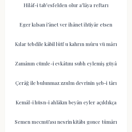
Hilâf-i tab’esfelden olur a’lâya reftarı
Eger kılsan i’ânet ver ihânet ihtiyâr etsen
Kılar tebdîle kâbil lûtf u kahrın mûru vü mârı
Zamânın cümle-i evkâtını subh eylemiş güyâ
Çerâğ ile bulunmaz zzulm devrinin şeb-i târı
Kemâl-i hüsn-i ahlâkın beyân eyler açıldıkça
Semen mecmü’ası nesrin kitâbı gonce tûmârı