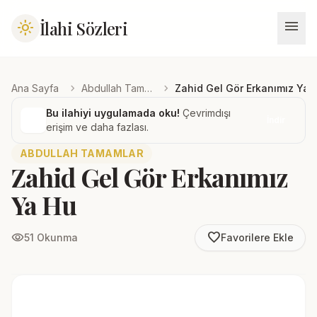
menu
İlahi Sözleri
light_mode
chevron_right
chevron_right
Ana Sayfa
Abdullah Tamamlar
Zahid Gel Gör Erkanımız Ya 
Bu ilahiyi uygulamada oku!
Çevrimdışı
İndir
erişim ve daha fazlası.
ABDULLAH TAMAMLAR
Zahid Gel Gör Erkanımız
Ya Hu
favorite_border
visibility
51 Okunma
Favorilere Ekle