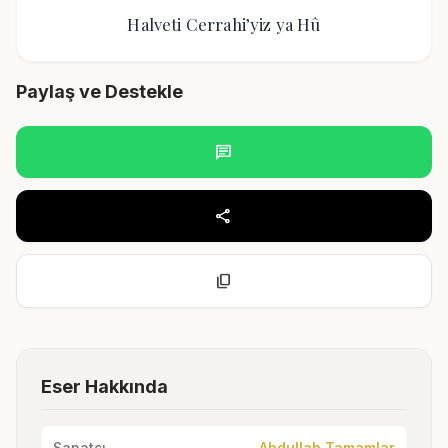
Halveti Cerrahi’yiz ya Hû
Paylaş ve Destekle
chat
share
content_copy
Eser Hakkında
Sanatçı
Abdullah Tamamlar