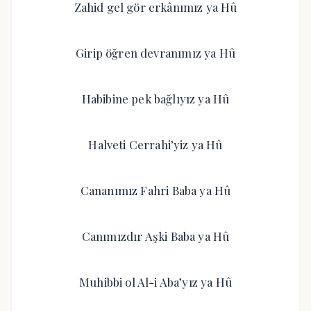
Zahid gel gör erkânımız ya Hû
Girip öğren devranımız ya Hû
Habibine pek bağlıyız ya Hû
Halveti Cerrahi’yiz ya Hû
Cananımız Fahri Baba ya Hû
Canımızdır Aşki Baba ya Hû
Muhibbi ol Al-i Aba’yız ya Hû