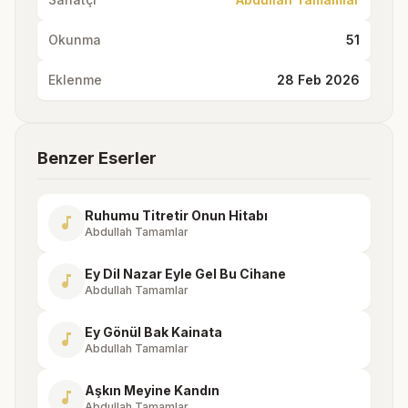
Okunma
51
Eklenme
28 Feb 2026
Benzer Eserler
Ruhumu Titretir Onun Hitabı
music_note
Abdullah Tamamlar
Ey Dil Nazar Eyle Gel Bu Cihane
music_note
Abdullah Tamamlar
Ey Gönül Bak Kainata
music_note
Abdullah Tamamlar
Aşkın Meyine Kandın
music_note
Abdullah Tamamlar