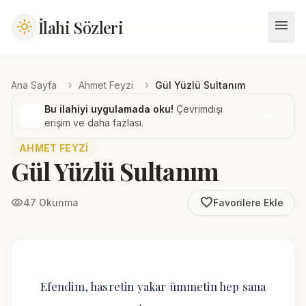
menu
İlahi Sözleri
light_mode
chevron_right
chevron_right
Ana Sayfa
Ahmet Feyzi
Gül Yüzlü Sultanım
Bu ilahiyi uygulamada oku!
Çevrimdışı
İndir
erişim ve daha fazlası.
AHMET FEYZI
Gül Yüzlü Sultanım
favorite_border
visibility
47 Okunma
Favorilere Ekle
Efendim, hasretin yakar ümmetin hep sana