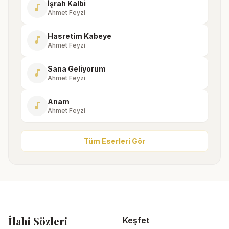
İşrah Kalbi
music_note
Ahmet Feyzi
Hasretim Kabeye
music_note
Ahmet Feyzi
Sana Geliyorum
music_note
Ahmet Feyzi
Anam
music_note
Ahmet Feyzi
Tüm Eserleri Gör
İlahi Sözleri
Keşfet