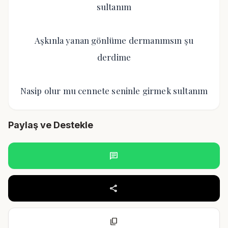
sultanım
Aşkınla yanan gönlüme dermanımsın şu
derdime
Nasip olur mu cennete seninle girmek sultanım
Paylaş ve Destekle
chat
share
content_copy