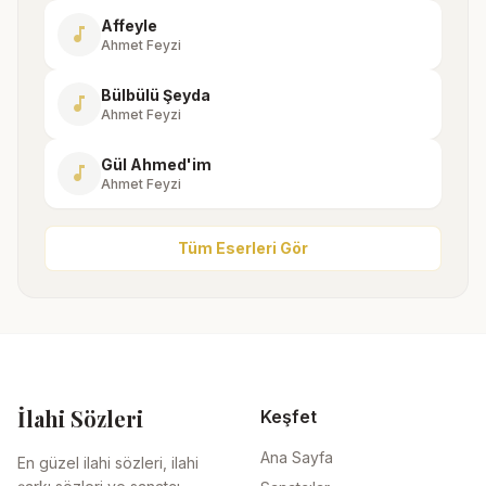
Affeyle
music_note
Ahmet Feyzi
Bülbülü Şeyda
music_note
Ahmet Feyzi
Gül Ahmed'im
music_note
Ahmet Feyzi
Tüm Eserleri Gör
İlahi Sözleri
Keşfet
Ana Sayfa
En güzel ilahi sözleri, ilahi