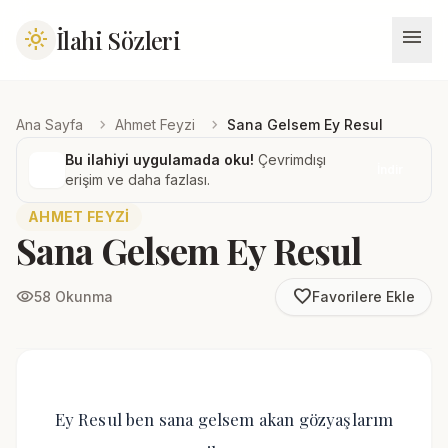
menu
İlahi Sözleri
light_mode
chevron_right
chevron_right
Ana Sayfa
Ahmet Feyzi
Sana Gelsem Ey Resul
Bu ilahiyi uygulamada oku!
Çevrimdışı
İndir
erişim ve daha fazlası.
AHMET FEYZI
Sana Gelsem Ey Resul
favorite_border
visibility
58 Okunma
Favorilere Ekle
Ey Resul ben sana gelsem akan gözyaşlarım