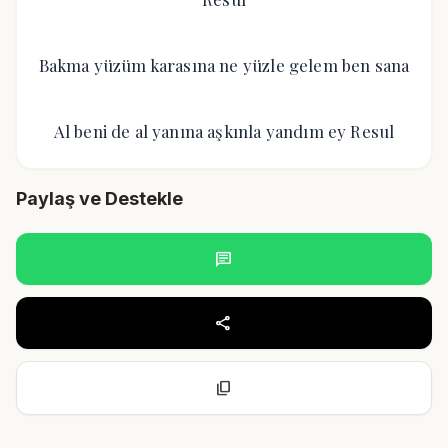
Bakma yüzüm karasına ne yüzle gelem ben sana
Al beni de al yanına aşkınla yandım ey Resul
Paylaş ve Destekle
chat
share
content_copy