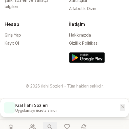
şarkı sözleri ve sanatçı
Sanatçılar
bilgileri
Alfabetik Dizin
Hesap
İletişim
Giriş Yap
Hakkımızda
Kayıt Ol
Gizlilik Politikası
© 2026 İlahi Sözleri - Tüm hakları saklıdır.
Kral İlahi Sözleri
close
İndir
Uygulamayı ücretsiz indir
home
people
search
favorite
sort_by_alpha