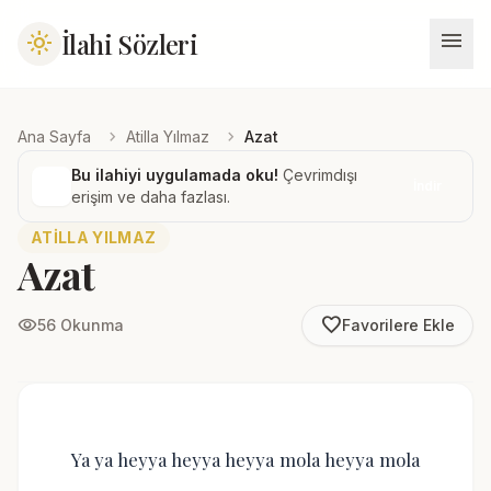
menu
İlahi Sözleri
light_mode
chevron_right
chevron_right
Ana Sayfa
Atilla Yılmaz
Azat
Bu ilahiyi uygulamada oku!
Çevrimdışı
İndir
erişim ve daha fazlası.
ATILLA YILMAZ
Azat
favorite_border
visibility
56 Okunma
Favorilere Ekle
Ya ya heyya heyya heyya mola heyya mola