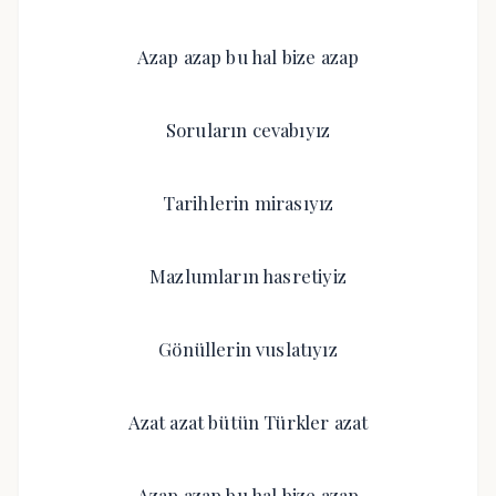
Azap azap bu hal bize azap
Soruların cevabıyız
Tarihlerin mirasıyız
Mazlumların hasretiyiz
Gönüllerin vuslatıyız
Azat azat bütün Türkler azat
Azap azap bu hal bize azap