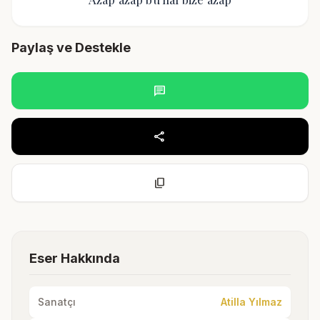
Paylaş ve Destekle
chat
share
content_copy
Eser Hakkında
Sanatçı
Atilla Yılmaz