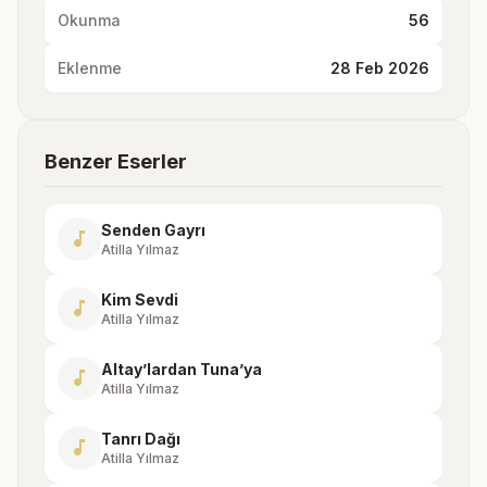
Okunma
56
Eklenme
28 Feb 2026
Benzer Eserler
Senden Gayrı
music_note
Atilla Yılmaz
Kim Sevdi
music_note
Atilla Yılmaz
Altay’lardan Tuna’ya
music_note
Atilla Yılmaz
Tanrı Dağı
music_note
Atilla Yılmaz