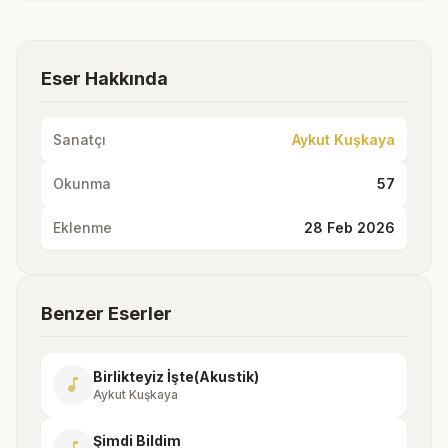
Eser Hakkında
Sanatçı
Aykut Kuşkaya
Okunma
57
Eklenme
28 Feb 2026
Benzer Eserler
Birlikteyiz İşte(Akustik)
music_note
Aykut Kuşkaya
Şimdi Bildim