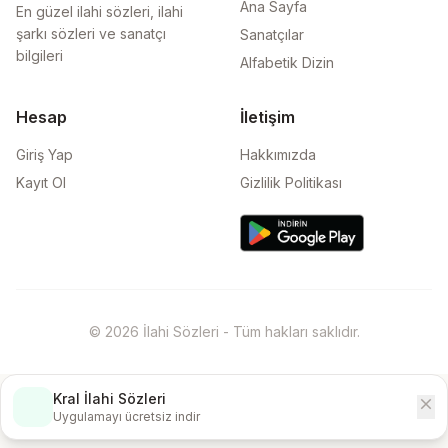
Ana Sayfa
En güzel ilahi sözleri, ilahi
şarkı sözleri ve sanatçı
Sanatçılar
bilgileri
Alfabetik Dizin
Hesap
İletişim
Giriş Yap
Hakkımızda
Kayıt Ol
Gizlilik Politikası
© 2026 İlahi Sözleri - Tüm hakları saklıdır.
Kral İlahi Sözleri
close
İndir
Uygulamayı ücretsiz indir