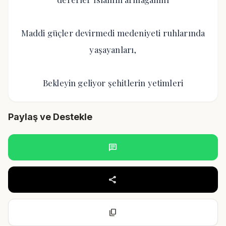
Maddi güçler devirmedi medeniyeti ruhlarında
yaşayanları,
Bekleyin geliyor şehitlerin yetimleri
Paylaş ve Destekle
chat
share
content_copy