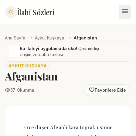
menu
İlahi Sözleri
light_mode
chevron_right
chevron_right
Ana Sayfa
Aykut Kuşkaya
Afganistan
Bu ilahiyi uygulamada oku!
Çevrimdışı
İndir
erişim ve daha fazlası.
AYKUT KUŞKAYA
Afganistan
favorite_border
visibility
57 Okunma
Favorilere Ekle
Erce düşer Afganlı kara toprak üstüne