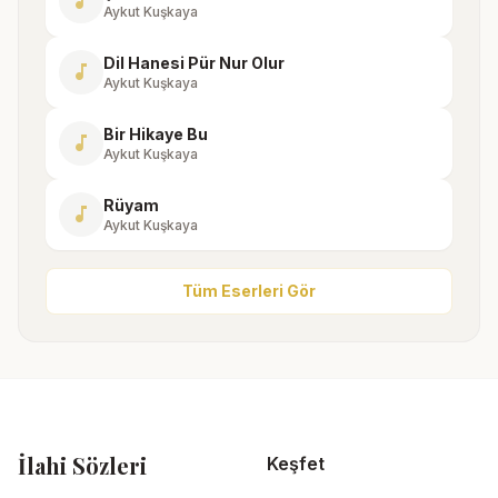
music_note
Aykut Kuşkaya
Dil Hanesi Pür Nur Olur
music_note
Aykut Kuşkaya
Bir Hikaye Bu
music_note
Aykut Kuşkaya
Rüyam
music_note
Aykut Kuşkaya
Tüm Eserleri Gör
İlahi Sözleri
Keşfet