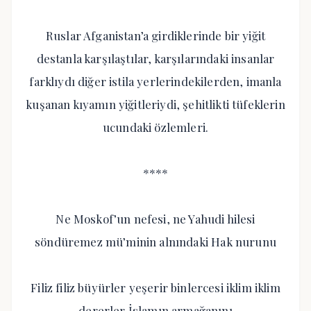
Ruslar Afganistan’a girdiklerinde bir yiğit
destanla karşılaştılar, karşılarındaki insanlar
farklıydı diğer istila yerlerindekilerden, imanla
kuşanan kıyamın yiğitleriydi, şehitlikti tüfeklerin
ucundaki özlemleri.
****
Ne Moskof’un nefesi, ne Yahudi hilesi
söndüremez mü’minin alnındaki Hak nurunu
Filiz filiz büyürler yeşerir binlercesi iklim iklim
dererler İslamın armağanını