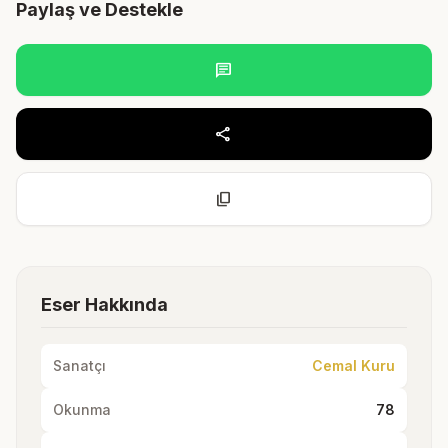
Paylaş ve Destekle
chat
share
content_copy
Eser Hakkında
Sanatçı
Cemal Kuru
Okunma
78