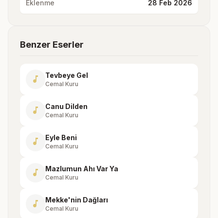
Eklenme
28 Feb 2026
Benzer Eserler
Tevbeye Gel
music_note
Cemal Kuru
Canu Dilden
music_note
Cemal Kuru
Eyle Beni
music_note
Cemal Kuru
Mazlumun Ahı Var Ya
music_note
Cemal Kuru
Mekke'nin Dağları
music_note
Cemal Kuru