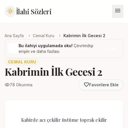
menu
İlahi Sözleri
light_mode
chevron_right
chevron_right
Ana Sayfa
Cemal Kuru
Kabrimin İlk Gecesi 2
Bu ilahiyi uygulamada oku!
Çevrimdışı
İndir
erişim ve daha fazlası.
CEMAL KURU
Kabrimin İlk Gecesi 2
favorite_border
visibility
78 Okunma
Favorilere Ekle
Kabirde acı çekilir üstüme toprak ekilir