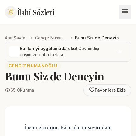
menu
İlahi Sözleri
light_mode
chevron_right
chevron_right
Ana Sayfa
Cengiz Numanoğlu
Bunu Siz de Deneyin
Bu ilahiyi uygulamada oku!
Çevrimdışı
İndir
erişim ve daha fazlası.
CENGIZ NUMANOĞLU
Bunu Siz de Deneyin
favorite_border
visibility
65 Okunma
Favorilere Ekle
İnsan gördüm, Kârunların soyundan;