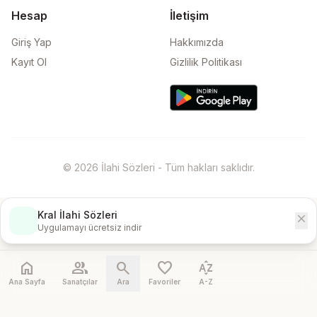
Hesap
İletişim
Giriş Yap
Hakkımızda
Kayıt Ol
Gizlilik Politikası
© 2026 İlahi Sözleri - Tüm hakları saklıdır.
Kral İlahi Sözleri
close
İndir
Uygulamayı ücretsiz indir
home
people
search
favorite
sort_by_alpha
Ana Sayfa
Sanatçılar
Ara
Favoriler
A-Z