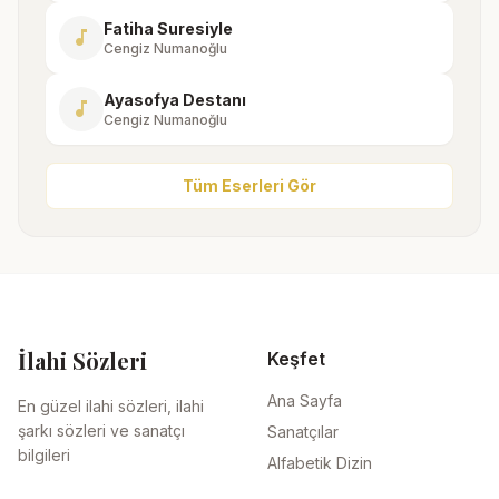
Fatiha Suresiyle
music_note
Cengiz Numanoğlu
Ayasofya Destanı
music_note
Cengiz Numanoğlu
Tüm Eserleri Gör
İlahi Sözleri
Keşfet
Ana Sayfa
En güzel ilahi sözleri, ilahi
şarkı sözleri ve sanatçı
Sanatçılar
bilgileri
Alfabetik Dizin