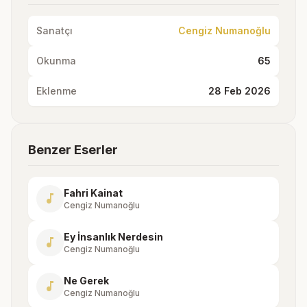
Sanatçı
Cengiz Numanoğlu
Okunma
65
Eklenme
28 Feb 2026
Benzer Eserler
Fahri Kainat
music_note
Cengiz Numanoğlu
Ey İnsanlık Nerdesin
music_note
Cengiz Numanoğlu
Ne Gerek
music_note
Cengiz Numanoğlu