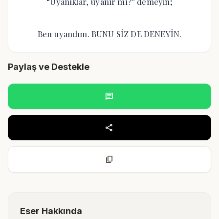
“Uyanıklar, uyanır mı?” demeyin;
Ben uyandım. BUNU SİZ DE DENEYİN.
Paylaş ve Destekle
chat
share
content_copy
Eser Hakkında