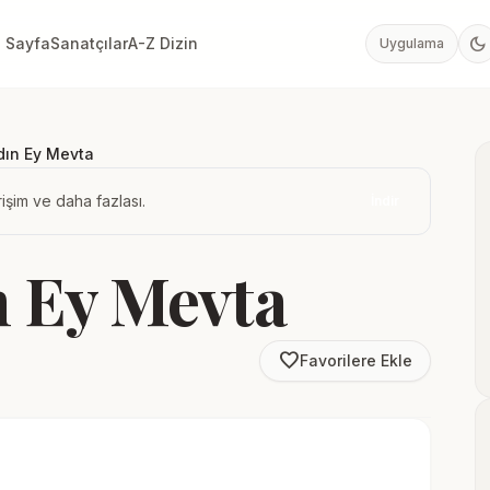
dark_mode
 Sayfa
Sanatçılar
A-Z Dizin
Uygulama
dın Ey Mevta
işim ve daha fazlası.
İndir
 Ey Mevta
favorite_border
Favorilere Ekle