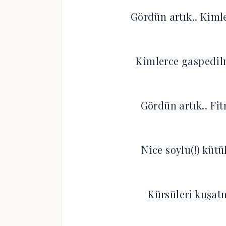
Gördün artık.. Kimle
Kimlerce gaspedilm
Gördün artık.. Fit
Nice soylu(!) kütü
Kürsüleri kuşat