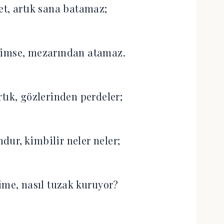
et, artık sana batamaz;
kimse, mezarından atamaz.
rtık, gözlerinden perdeler;
ur, kimbilir neler neler;
ime, nasıl tuzak kuruyor?