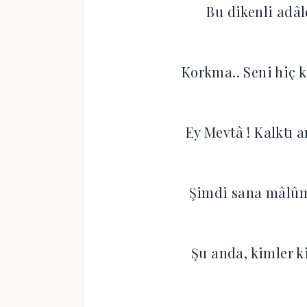
Bu dikenli adâl
Korkma.. Seni hiç 
Ey Mevtâ ! Kalktı a
Şimdi sana mâlûmd
Şu anda, kimler k