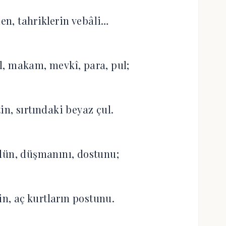
den, tahriklerin vebâli…
il, makam, mevkî, para, pul;
in, sırtındaki beyaz çul.
dün, düşmanını, dostunu;
in, aç kurtların postunu.