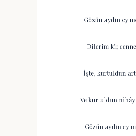
Gözün aydın ey me
Dilerim ki; cenne
İşte, kurtuldun ar
Ve kurtuldun nihây
Gözün aydın ey mev