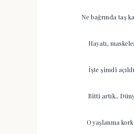
Ne bağrında taş ka
Hayatı, maskele
İşte şimdi açıl
Bitti artık.. Dün
O yaşlanma korku