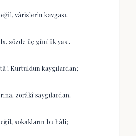
eğil, vârislerin kavgası.
la, sözde üç günlük yası.
â ! Kurtuldun kaygılardan;
rına, zorâkî saygılardan.
eğil, sokakların bu hâli;