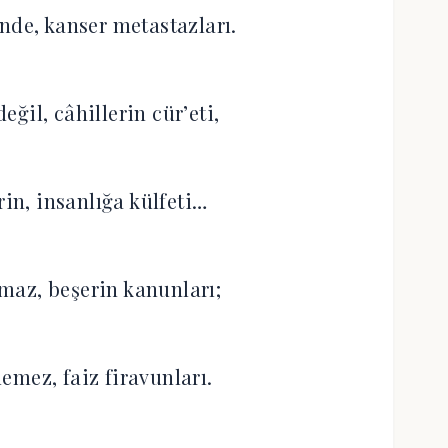
nde, kanser metastazları.
eğil, câhillerin cür’eti,
rin, insanlığa külfeti…
amaz, beşerin kanunları;
mez, faiz firavunları.