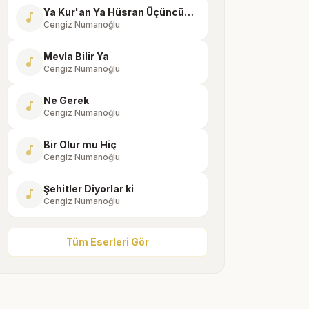
Ya Kur'an Ya Hüsran Üçüncüsü Yok
music_note
Cengiz Numanoğlu
Mevla Bilir Ya
music_note
Cengiz Numanoğlu
Ne Gerek
music_note
Cengiz Numanoğlu
Bir Olur mu Hiç
music_note
Cengiz Numanoğlu
Şehitler Diyorlar ki
music_note
Cengiz Numanoğlu
Tüm Eserleri Gör