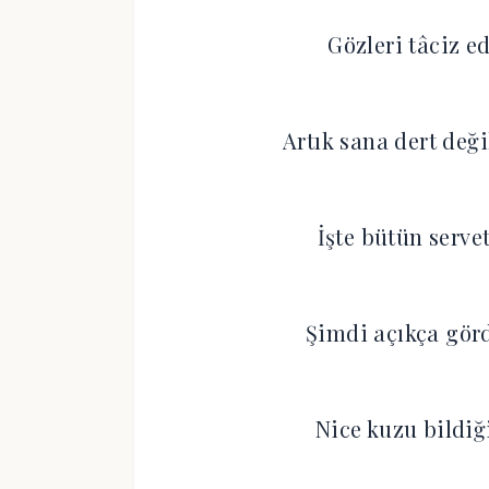
Gözleri tâciz e
Artık sana dert değ
İşte bütün servet
Şimdi açıkça gör
Nice kuzu bildiğ