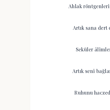
Ahlak röntgenleri
Artık sana dert d
Seküler âlimle
Artık seni bağl
Ruhunu haczede