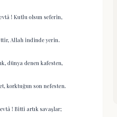
vtâ ! Kutlu olsun seferin,
ttir, Allah indinde yerin.
tık, dünya denen kafesten,
et, korktuğun son nefesten.
tâ ! Bitti artık savaşlar;