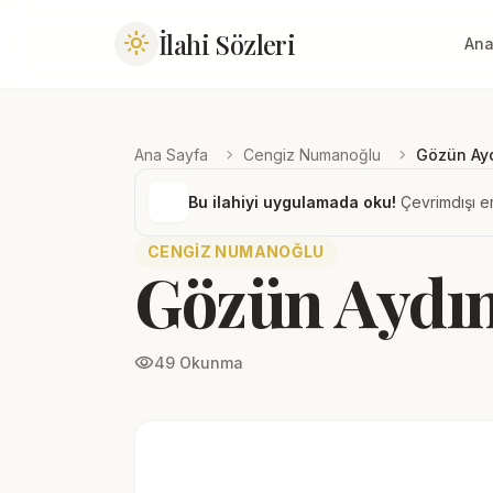
İlahi Sözleri
light_mode
Ana
chevron_right
chevron_right
Ana Sayfa
Cengiz Numanoğlu
Gözün Ay
Bu ilahiyi uygulamada oku!
Çevrimdışı er
CENGIZ NUMANOĞLU
Gözün Aydın
visibility
49 Okunma