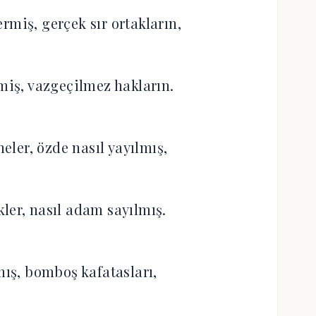
rmiş, gerçek sır ortakların,
iş, vazgeçilmez hakların.
neler, özde nasıl yayılmış,
kler, nasıl adam sayılmış.
mış, bomboş kafatasları,