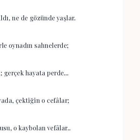
ldı, ne de gözünde yaşlar.
rle oynadın sahnelerde;
dı; gerçek hayata perde…
yada, çektiğin o cefâlar;
su, o kaybolan vefâlar..