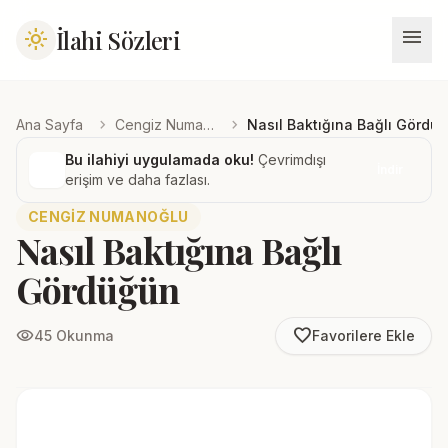
menu
İlahi Sözleri
light_mode
chevron_right
chevron_right
Ana Sayfa
Cengiz Numanoğlu
Nasıl Baktığına Bağlı Gördü
Bu ilahiyi uygulamada oku!
Çevrimdışı
İndir
erişim ve daha fazlası.
CENGIZ NUMANOĞLU
Nasıl Baktığına Bağlı
Gördüğün
favorite_border
visibility
45 Okunma
Favorilere Ekle