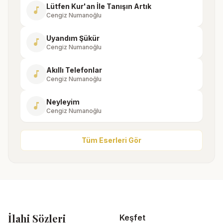
Lütfen Kur'an İle Tanışın Artık
music_note
Cengiz Numanoğlu
Uyandım Şükür
music_note
Cengiz Numanoğlu
Akıllı Telefonlar
music_note
Cengiz Numanoğlu
Neyleyim
music_note
Cengiz Numanoğlu
Tüm Eserleri Gör
İlahi Sözleri
Keşfet