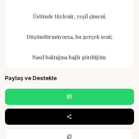
Üstünde tüylenir, yeşil çimeni.
Düşündürmüyorsa, bu gerçek seni;
Nasıl baktığına bağlı gördüğün.
Paylaş ve Destekle
chat
share
content_copy