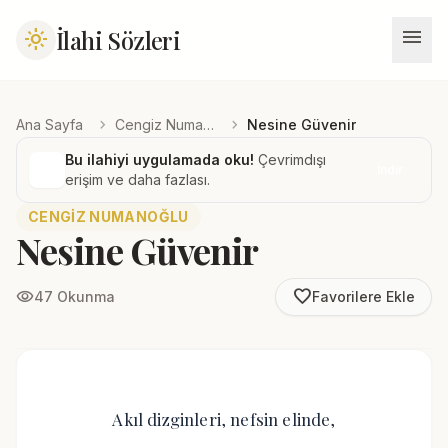
menu
İlahi Sözleri
light_mode
chevron_right
chevron_right
Ana Sayfa
Cengiz Numanoğlu
Nesine Güvenir
Bu ilahiyi uygulamada oku!
Çevrimdışı
İndir
erişim ve daha fazlası.
CENGIZ NUMANOĞLU
Nesine Güvenir
favorite_border
visibility
47 Okunma
Favorilere Ekle
Akıl dizginleri, nefsin elinde,