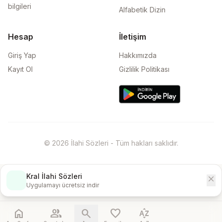
bilgileri
Alfabetik Dizin
Hesap
İletişim
Giriş Yap
Hakkımızda
Kayıt Ol
Gizlilik Politikası
© 2026 İlahi Sözleri - Tüm hakları saklıdır.
Kral İlahi Sözleri
close
İndir
Uygulamayı ücretsiz indir
home
people
search
favorite
sort_by_alpha