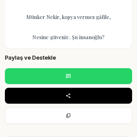
Münker Nekir, kopya vermez gâfile,
Nesine güvenir.. Şu insanoğlu?
Paylaş ve Destekle
chat
share
content_copy