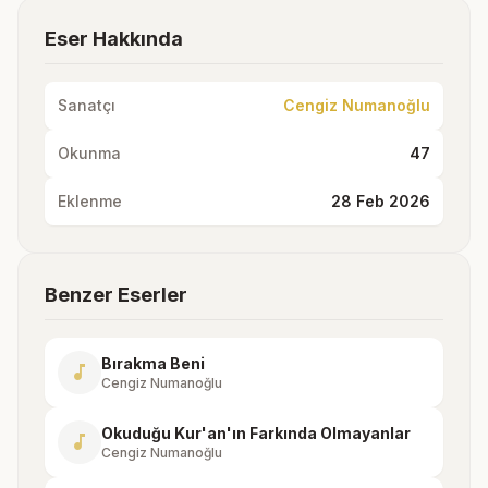
Eser Hakkında
Sanatçı
Cengiz Numanoğlu
Okunma
47
Eklenme
28 Feb 2026
Benzer Eserler
Bırakma Beni
music_note
Cengiz Numanoğlu
Okuduğu Kur'an'ın Farkında Olmayanlar
music_note
Cengiz Numanoğlu