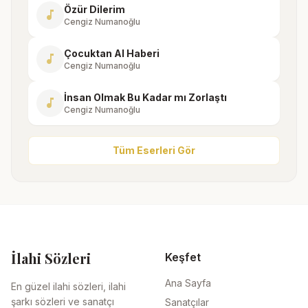
Özür Dilerim
music_note
Cengiz Numanoğlu
Çocuktan Al Haberi
music_note
Cengiz Numanoğlu
İnsan Olmak Bu Kadar mı Zorlaştı
music_note
Cengiz Numanoğlu
Tüm Eserleri Gör
İlahi Sözleri
Keşfet
Ana Sayfa
En güzel ilahi sözleri, ilahi
şarkı sözleri ve sanatçı
Sanatçılar