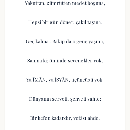
Yakuttan, zümrütten medet boşuna,
Hepsi bir gün döner, çakıl taşına.
Geç kalma.. Bakıp da o genç yaşına,
Sanma ki; önünde seçenekler çok;
Ya ÎMÂN, ya İSYÂN, üçüncüsü yok.
Dünyanın serveti, şehveti sahte;
Bir kefen kadardır, vefâsı ahde.