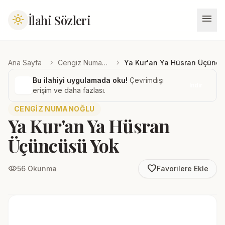
menu
İlahi Sözleri
light_mode
chevron_right
chevron_right
Ana Sayfa
Cengiz Numanoğlu
Ya Kur'an Ya Hüsran Üçüncü
Bu ilahiyi uygulamada oku!
Çevrimdışı
İndir
erişim ve daha fazlası.
CENGIZ NUMANOĞLU
Ya Kur'an Ya Hüsran
Üçüncüsü Yok
favorite_border
visibility
56 Okunma
Favorilere Ekle