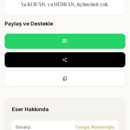
Ya KUR’ÂN, ya HÜSRÂN, üçüncüsü yok.
Paylaş ve Destekle
chat
share
content_copy
Eser Hakkında
Sanatçı
Cengiz Numanoğlu