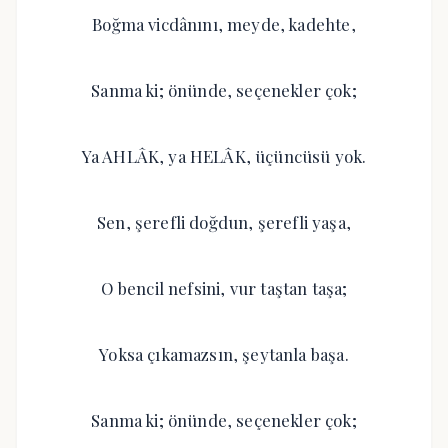
Boğma vicdânını, meyde, kadehte,
Sanma ki; önünde, seçenekler çok;
Ya AHLÂK, ya HELÂK, üçüncüsü yok.
Sen, şerefli doğdun, şerefli yaşa,
O bencil nefsini, vur taştan taşa;
Yoksa çıkamazsın, şeytanla başa.
Sanma ki; önünde, seçenekler çok;