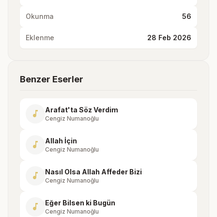
Okunma
56
Eklenme
28 Feb 2026
Benzer Eserler
Arafat'ta Söz Verdim
music_note
Cengiz Numanoğlu
Allah İçin
music_note
Cengiz Numanoğlu
Nasıl Olsa Allah Affeder Bizi
music_note
Cengiz Numanoğlu
Eğer Bilsen ki Bugün
music_note
Cengiz Numanoğlu