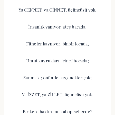
Ya CENNET, ya CİNNET, üçüncüsü yok.
İnsanlık yanıyor, ateş bacada,
Fitneler kaynıyor, binbir locada,
Umut kuyrukları, ‘cinci’ hocada;
Sanma ki; önünde, seçenekler çok;
Ya İZZET, ya ZİLLET, üçüncüsü yok.
Bir kere baktın mı, kalkıp seherde?