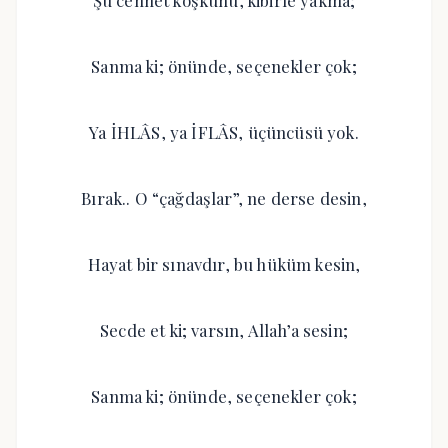
Şu cennet köşkünü, kibirle yakma;
Sanma ki; önünde, seçenekler çok;
Ya İHLÂS, ya İFLÂS, üçüncüsü yok.
Bırak.. O “çağdaşlar”, ne derse desin,
Hayat bir sınavdır, bu hüküm kesin,
Secde et ki; varsın, Allah’a sesin;
Sanma ki; önünde, seçenekler çok;