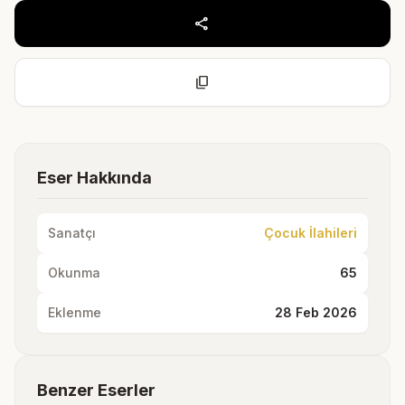
share
content_copy
Eser Hakkında
Sanatçı
Çocuk İlahileri
Okunma
65
Eklenme
28 Feb 2026
Benzer Eserler