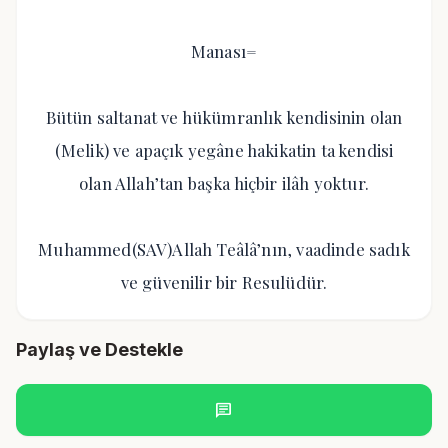
Manası=
Bütün saltanat ve hükümranlık kendisinin olan
(Melik) ve apaçık yegâne hakikatin ta kendisi
olan Allah’tan başka hiçbir ilâh yoktur.
Muhammed(SAV)Allah Teâlâ’nın, vaadinde sadık
ve güvenilir bir Resulüdür.
Paylaş ve Destekle
chat