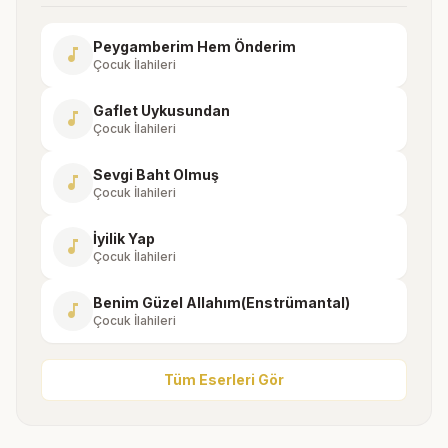
Peygamberim Hem Önderim
music_note
Çocuk İlahileri
Gaflet Uykusundan
music_note
Çocuk İlahileri
Sevgi Baht Olmuş
music_note
Çocuk İlahileri
İyilik Yap
music_note
Çocuk İlahileri
Benim Güzel Allahım(Enstrümantal)
music_note
Çocuk İlahileri
Tüm Eserleri Gör