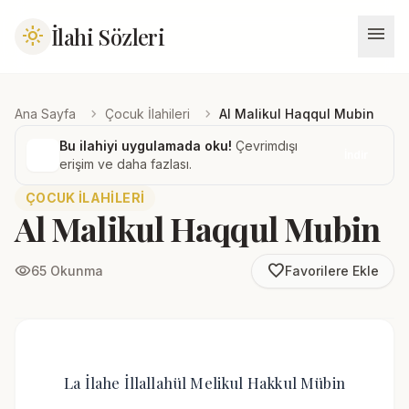
menu
İlahi Sözleri
light_mode
chevron_right
chevron_right
Ana Sayfa
Çocuk İlahileri
Al Malikul Haqqul Mubin
Bu ilahiyi uygulamada oku!
Çevrimdışı
İndir
erişim ve daha fazlası.
ÇOCUK İLAHILERI
Al Malikul Haqqul Mubin
favorite_border
visibility
65 Okunma
Favorilere Ekle
La İlahe İllallahül Melikul Hakkul Mübin