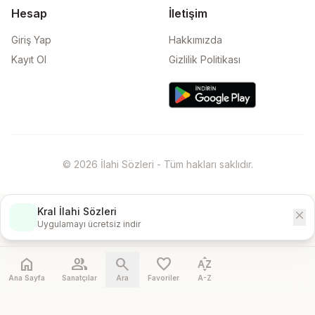
Hesap
İletişim
Giriş Yap
Hakkımızda
Kayıt Ol
Gizlilik Politikası
© 2026 İlahi Sözleri - Tüm hakları saklıdır.
Kral İlahi Sözleri
close
İndir
Uygulamayı ücretsiz indir
home
people
search
favorite
sort_by_alpha
Ana Sayfa
Sanatçılar
Ara
Favoriler
A-Z