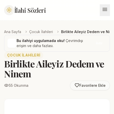
menu
İlahi Sözleri
light_mode
chevron_right
chevron_right
Ana Sayfa
Çocuk İlahileri
Birlikte Aileyiz Dedem ve Nin
Bu ilahiyi uygulamada oku!
Çevrimdışı
İndir
erişim ve daha fazlası.
ÇOCUK İLAHILERI
Birlikte Aileyiz Dedem ve
Ninem
favorite_border
visibility
55 Okunma
Favorilere Ekle