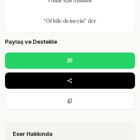
Onlar için Allahım
“Öf bile demeyin” der
Paylaş ve Destekle
chat
share
content_copy
Eser Hakkında