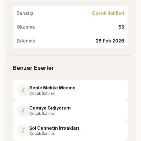
Sanatçı
Çocuk İlahileri
Okunma
55
Eklenme
28 Feb 2026
Benzer Eserler
Senle Mekke Medine
music_note
Çocuk İlahileri
Camiye Gidiyorum
music_note
Çocuk İlahileri
Şol Cennetin Irmakları
music_note
Çocuk İlahileri