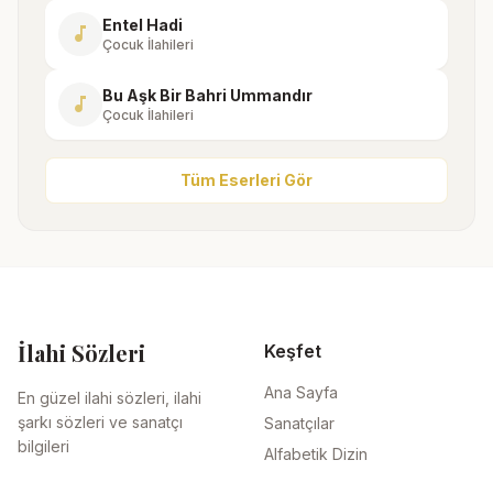
Entel Hadi
music_note
Çocuk İlahileri
Bu Aşk Bir Bahri Ummandır
music_note
Çocuk İlahileri
Tüm Eserleri Gör
İlahi Sözleri
Keşfet
Ana Sayfa
En güzel ilahi sözleri, ilahi
şarkı sözleri ve sanatçı
Sanatçılar
bilgileri
Alfabetik Dizin