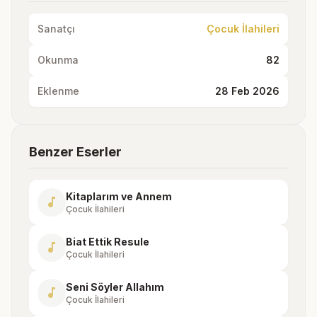
Sanatçı
Çocuk İlahileri
Okunma
82
Eklenme
28 Feb 2026
Benzer Eserler
Kitaplarım ve Annem
music_note
Çocuk İlahileri
Biat Ettik Resule
music_note
Çocuk İlahileri
Seni Söyler Allahım
music_note
Çocuk İlahileri