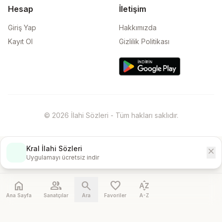
Hesap
İletişim
Giriş Yap
Hakkımızda
Kayıt Ol
Gizlilik Politikası
© 2026 İlahi Sözleri - Tüm hakları saklıdır.
Kral İlahi Sözleri
close
İndir
Uygulamayı ücretsiz indir
home
people
search
favorite
sort_by_alpha
Ana Sayfa
Sanatçılar
Ara
Favoriler
A-Z