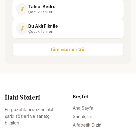
Taleal Bedru
music_note
Çocuk İlahileri
Bu Aklı Fikr ile
music_note
Çocuk İlahileri
Tüm Eserleri Gör
İlahi Sözleri
Keşfet
Ana Sayfa
En güzel ilahi sözleri, ilahi
şarkı sözleri ve sanatçı
Sanatçılar
bilgileri
Alfabetik Dizin