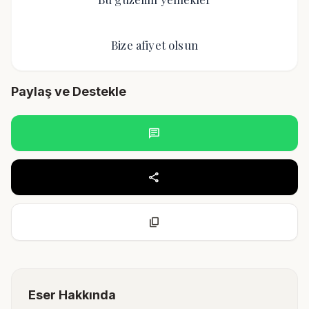
Bize afiyet olsun
Paylaş ve Destekle
chat
share
content_copy
Eser Hakkında