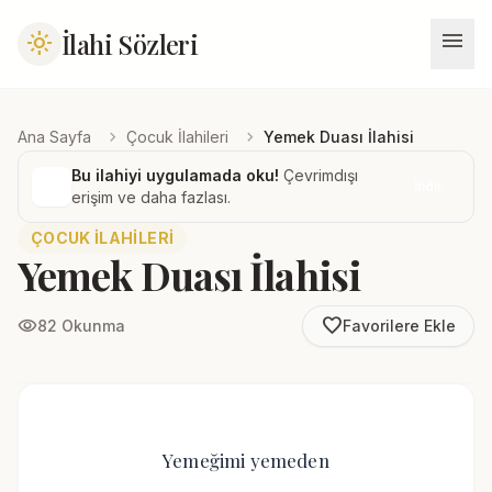
menu
İlahi Sözleri
light_mode
chevron_right
chevron_right
Ana Sayfa
Çocuk İlahileri
Yemek Duası İlahisi
Bu ilahiyi uygulamada oku!
Çevrimdışı
İndir
erişim ve daha fazlası.
ÇOCUK İLAHILERI
Yemek Duası İlahisi
favorite_border
visibility
82 Okunma
Favorilere Ekle
Yemeğimi yemeden