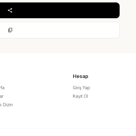
share
content_copy
Hesap
yfa
Giriş Yap
ar
Kayıt Ol
k Dizin