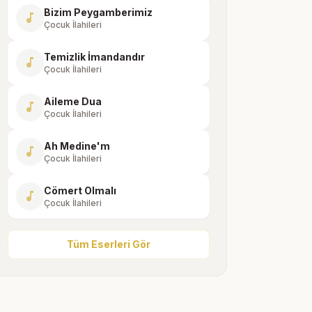
Bizim Peygamberimiz
music_note
Çocuk İlahileri
Temizlik İmandandır
music_note
Çocuk İlahileri
Aileme Dua
music_note
Çocuk İlahileri
Ah Medine'm
music_note
Çocuk İlahileri
Cömert Olmalı
music_note
Çocuk İlahileri
Tüm Eserleri Gör