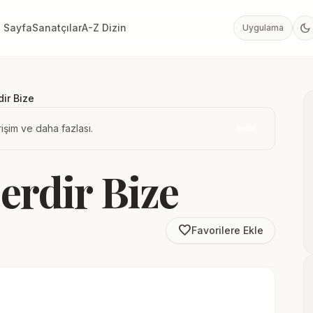
dark_mode
 Sayfa
Sanatçılar
A-Z Dizin
Uygulama
ir Bize
işim ve daha fazlası.
İndir
erdir Bize
favorite_border
Favorilere Ekle