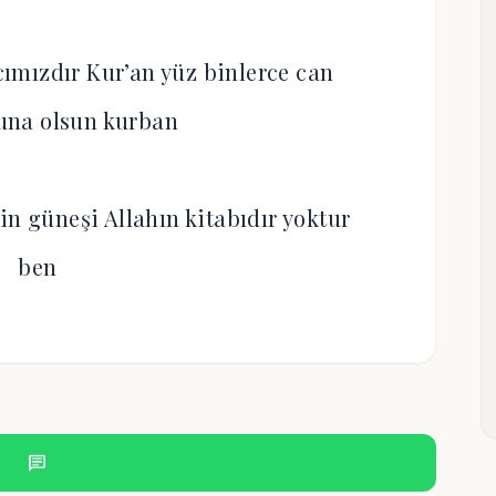
ımızdır Kur’an yüz binlerce can
una olsun kurban
in güneşi Allahın kitabıdır yoktur
ben
chat