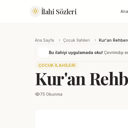
İlahi Sözleri
light_mode
Ana
chevron_right
chevron_right
Ana Sayfa
Çocuk İlahileri
Kur'an Rehberd
Bu ilahiyi uygulamada oku!
Çevrimdışı er
ÇOCUK İLAHILERI
Kur'an Rehb
visibility
75 Okunma