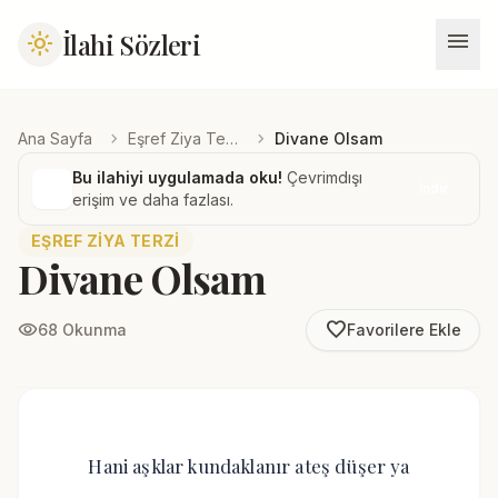
menu
İlahi Sözleri
light_mode
chevron_right
chevron_right
Ana Sayfa
Eşref Ziya Terzi
Divane Olsam
Bu ilahiyi uygulamada oku!
Çevrimdışı
İndir
erişim ve daha fazlası.
EŞREF ZIYA TERZI
Divane Olsam
favorite_border
visibility
68 Okunma
Favorilere Ekle
Hani aşklar kundaklanır ateş düşer ya