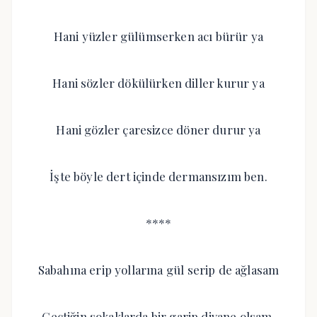
Hani yüzler gülümserken acı bürür ya
Hani sözler dökülürken diller kurur ya
Hani gözler çaresizce döner durur ya
İşte böyle dert içinde dermansızım ben.
****
Sabahına erip yollarına gül serip de ağlasam
Geçtiğin sokaklarda bir garip divane olsam.