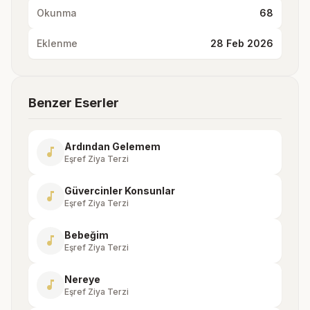
Okunma
68
Eklenme
28 Feb 2026
Benzer Eserler
Ardından Gelemem
music_note
Eşref Ziya Terzi
Güvercinler Konsunlar
music_note
Eşref Ziya Terzi
Bebeğim
music_note
Eşref Ziya Terzi
Nereye
music_note
Eşref Ziya Terzi