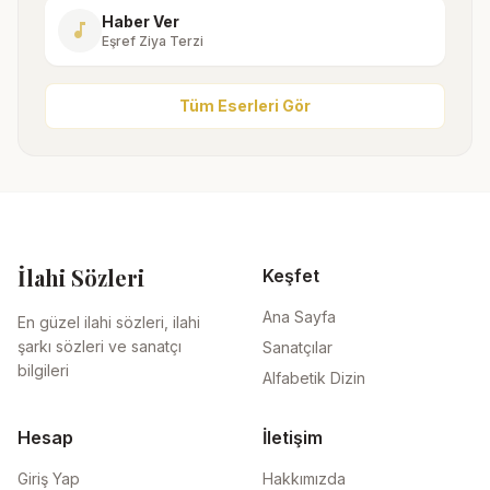
Haber Ver
music_note
Eşref Ziya Terzi
Tüm Eserleri Gör
İlahi Sözleri
Keşfet
Ana Sayfa
En güzel ilahi sözleri, ilahi
şarkı sözleri ve sanatçı
Sanatçılar
bilgileri
Alfabetik Dizin
Hesap
İletişim
Giriş Yap
Hakkımızda