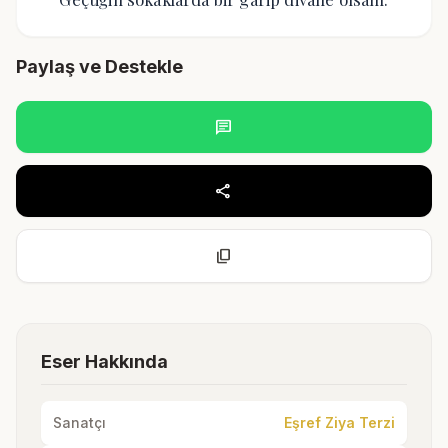
Paylaş ve Destekle
chat
share
content_copy
Eser Hakkında
Sanatçı
Eşref Ziya Terzi