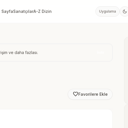
dark_mode
 Sayfa
Sanatçılar
A-Z Dizin
Uygulama
işim ve daha fazlası.
İndir
favorite_border
Favorilere Ekle