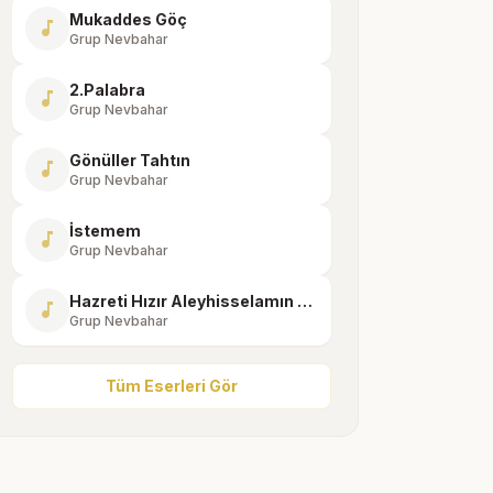
Mukaddes Göç
music_note
Grup Nevbahar
2.Palabra
music_note
Grup Nevbahar
Gönüller Tahtın
music_note
Grup Nevbahar
İstemem
music_note
Grup Nevbahar
Hazreti Hızır Aleyhisselamın Münacatı
music_note
Grup Nevbahar
Tüm Eserleri Gör