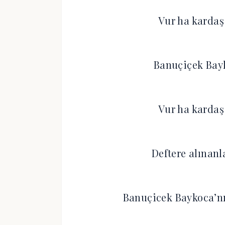
Vur ha kardaş 
Banuçiçek Bayk
Vur ha kardaş 
Deftere alınan
Banuçicek Baykoca’nı