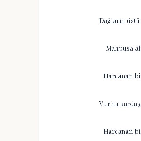
Dağların üstü
Mahpusa alı
Harcanan bin
Vur ha kardaş 
Harcanan bin