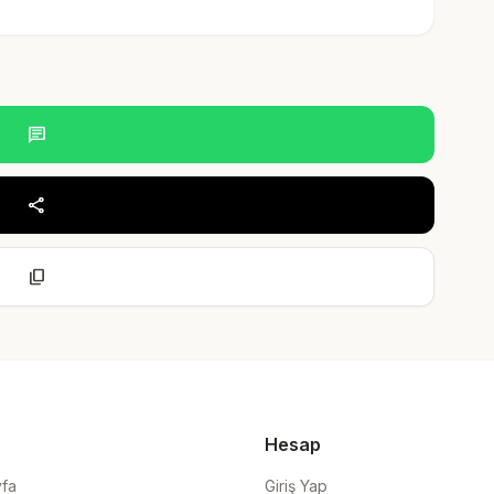
chat
share
content_copy
Hesap
yfa
Giriş Yap