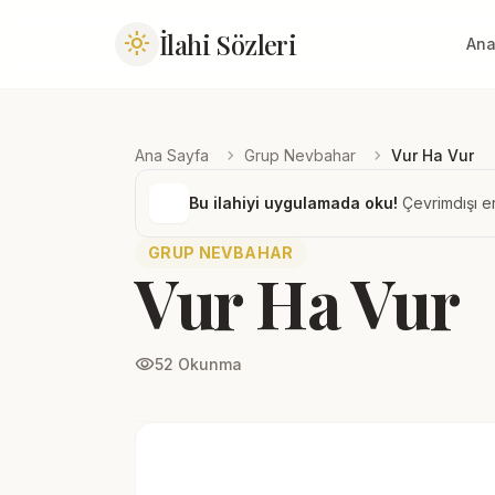
İlahi Sözleri
light_mode
Ana
chevron_right
chevron_right
Ana Sayfa
Grup Nevbahar
Vur Ha Vur
Bu ilahiyi uygulamada oku!
Çevrimdışı er
GRUP NEVBAHAR
Vur Ha Vur
visibility
52 Okunma