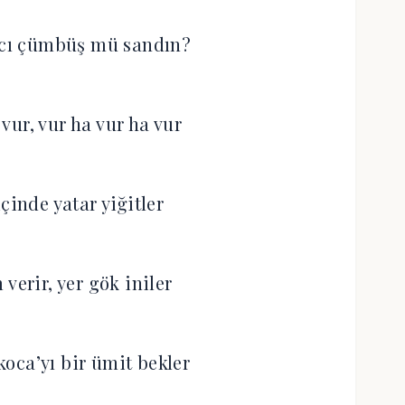
acı çümbüş mü sandın?
vur, vur ha vur ha vur
çinde yatar yiğitler
verir, yer gök iniler
oca’yı bir ümit bekler