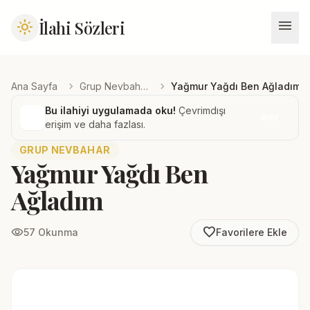
menu
İlahi Sözleri
light_mode
chevron_right
chevron_right
Ana Sayfa
Grup Nevbahar
Yağmur Yağdı Ben Ağladım
Bu ilahiyi uygulamada oku!
Çevrimdışı
İndir
erişim ve daha fazlası.
GRUP NEVBAHAR
Yağmur Yağdı Ben
Ağladım
favorite_border
visibility
57 Okunma
Favorilere Ekle