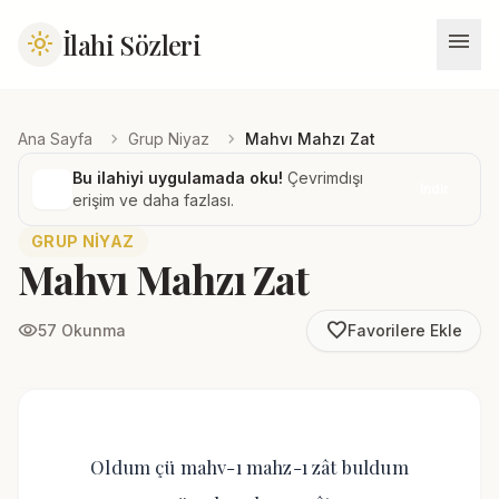
menu
İlahi Sözleri
light_mode
chevron_right
chevron_right
Ana Sayfa
Grup Niyaz
Mahvı Mahzı Zat
Bu ilahiyi uygulamada oku!
Çevrimdışı
İndir
erişim ve daha fazlası.
GRUP NIYAZ
Mahvı Mahzı Zat
favorite_border
visibility
57 Okunma
Favorilere Ekle
Oldum çü mahv-ı mahz-ı zât buldum