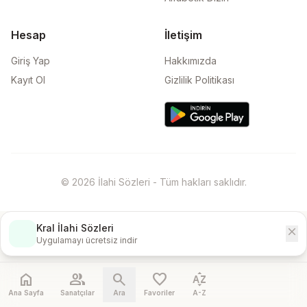
Hesap
İletişim
Giriş Yap
Hakkımızda
Kayıt Ol
Gizlilik Politikası
© 2026 İlahi Sözleri - Tüm hakları saklıdır.
Kral İlahi Sözleri
close
İndir
Uygulamayı ücretsiz indir
home
people
search
favorite
sort_by_alpha
Ana Sayfa
Sanatçılar
Ara
Favoriler
A-Z