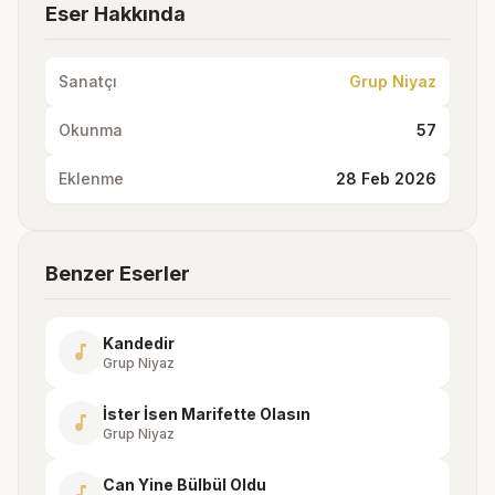
Eser Hakkında
Sanatçı
Grup Niyaz
Okunma
57
Eklenme
28 Feb 2026
Benzer Eserler
Kandedir
music_note
Grup Niyaz
İster İsen Marifette Olasın
music_note
Grup Niyaz
Can Yine Bülbül Oldu
music_note