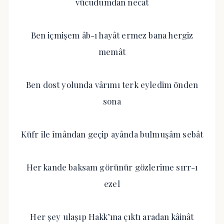
vücudumdan necât
Ben içmişem âb-ı hayât ermez bana hergiz
memât
Ben dost yolunda vârımı terk eyledim önden
sona
Küfr ile îmândan geçip ayânda bulmuşâm sebât
Her kande baksam görünür gözlerime sırr-ı
ezel
Her şey ulaşıp Hakk’ına çıktı aradan kâinât