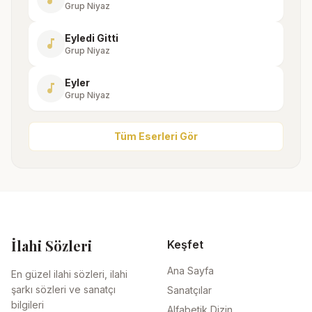
Grup Niyaz
Eyledi Gitti
music_note
Grup Niyaz
Eyler
music_note
Grup Niyaz
Tüm Eserleri Gör
İlahi Sözleri
Keşfet
Ana Sayfa
En güzel ilahi sözleri, ilahi
şarkı sözleri ve sanatçı
Sanatçılar
bilgileri
Alfabetik Dizin