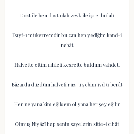
Dost ile ben dost olalı zevk ile işret bulalı
Dayf-ı mükerremdir bu can hep yediğim kand-i
nebât
Halvette ettim rıhleti kesrette buldum vahdeti
Bâzarda düzdüm halveti ruz-u şebim ıyd ü berât
Her ne yana kim eğilsem ol yana her şey eğilir
Olmuş Niyâzî hep senin sayelerin sitte-i cihât