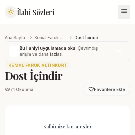
menu
İlahi Sözleri
light_mode
chevron_right
chevron_right
Ana Sayfa
Kemal Faruk Altınkurt
Dost İçindir
Bu ilahiyi uygulamada oku!
Çevrimdışı
İndir
erişim ve daha fazlası.
KEMAL FARUK ALTINKURT
Dost İçindir
favorite_border
visibility
71 Okunma
Favorilere Ekle
Kalbimize kor ateşler