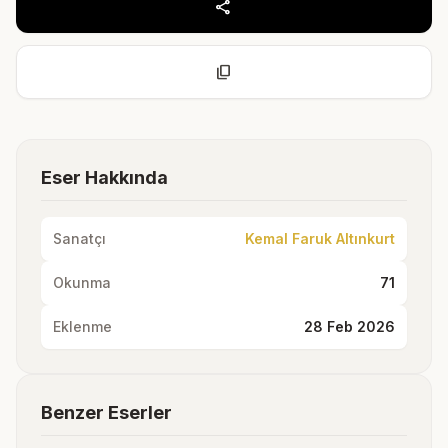
share
content_copy
Eser Hakkında
Sanatçı
Kemal Faruk Altınkurt
Okunma
71
Eklenme
28 Feb 2026
Benzer Eserler