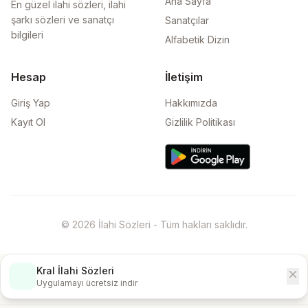
Ana Sayfa
En güzel ilahi sözleri, ilahi
şarkı sözleri ve sanatçı
Sanatçılar
bilgileri
Alfabetik Dizin
Hesap
İletişim
Giriş Yap
Hakkımızda
Kayıt Ol
Gizlilik Politikası
© 2026 İlahi Sözleri - Tüm hakları saklıdır.
Kral İlahi Sözleri
close
İndir
Uygulamayı ücretsiz indir