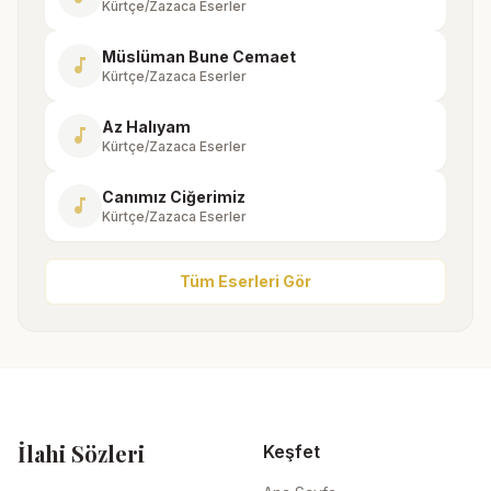
Kürtçe/Zazaca Eserler
Müslüman Bune Cemaet
music_note
Kürtçe/Zazaca Eserler
Az Halıyam
music_note
Kürtçe/Zazaca Eserler
Canımız Ciğerimiz
music_note
Kürtçe/Zazaca Eserler
Tüm Eserleri Gör
İlahi Sözleri
Keşfet