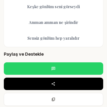
Keşke gönlüm seni görseydi
Amman amman ne şirindir
Sensiz gönlüm hep yaralıdır
Paylaş ve Destekle
chat
share
content_copy