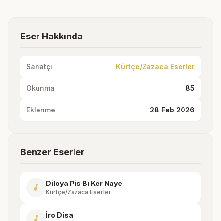
Eser Hakkında
Sanatçı
Kürtçe/Zazaca Eserler
Okunma
85
Eklenme
28 Feb 2026
Benzer Eserler
Diloya Pis Bı Ker Naye
music_note
Kürtçe/Zazaca Eserler
İro Disa
music_note