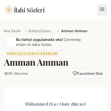
menu
İlahi Sözleri
light_mode
chevron_right
chevron_right
Ana Sayfa
Kürtçe/Zazaca Eserler
Amman Amman
Bu ilahiyi uygulamada oku!
Çevrimdışı
İndir
erişim ve daha fazlası.
KÜRTÇE/ZAZACA ESERLER
Amman Amman
favorite_border
visibility
85 Okunma
Favorilere Ekle
Mûhammed (S.a.v.) hate dinyayê