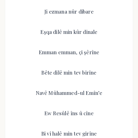
Ji ezmana nûr dibare
Eşqa dilê min kûr dinale
Emman emman, çi şêrîne
Bête dilê min tev birîne
Navê Mûhammed-ul Emîn’e
Ew Resûlê îns û cîne
Bi vî halê min tev girîne