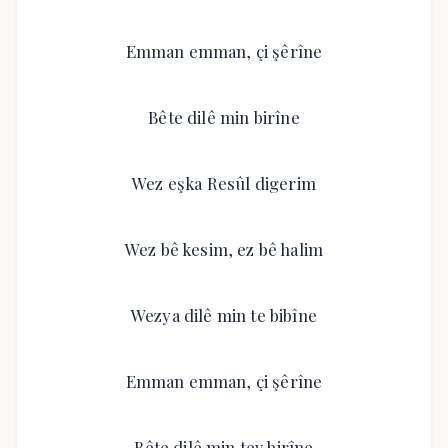
Emman emman, çi şêrîne
Bête dilê min birîne
Wez eşka Resûl digerim
Wez bê kesim, ez bê halim
Wezya dilê min te bibîne
Emman emman, çi şêrîne
Bête dilê min tev birîne