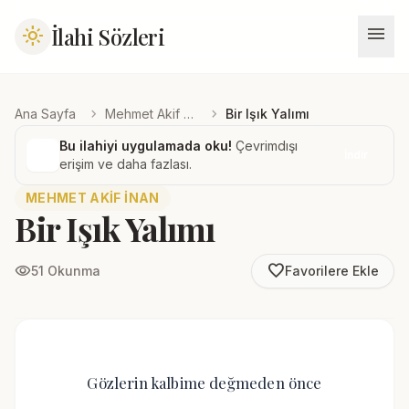
menu
İlahi Sözleri
light_mode
chevron_right
chevron_right
Ana Sayfa
Mehmet Akif İnan
Bir Işık Yalımı
Bu ilahiyi uygulamada oku!
Çevrimdışı
İndir
erişim ve daha fazlası.
MEHMET AKIF İNAN
Bir Işık Yalımı
favorite_border
visibility
51 Okunma
Favorilere Ekle
Gözlerin kalbime değmeden önce