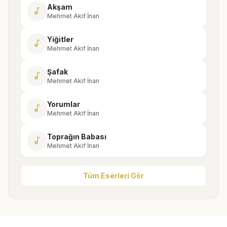
Akşam
music_note
Mehmet Akif İnan
Yiğitler
music_note
Mehmet Akif İnan
Şafak
music_note
Mehmet Akif İnan
Yorumlar
music_note
Mehmet Akif İnan
Toprağın Babası
music_note
Mehmet Akif İnan
Tüm Eserleri Gör