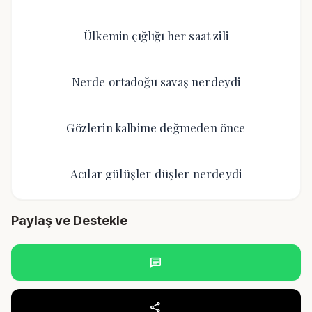
Ülkemin çığlığı her saat zili
Nerde ortadoğu savaş nerdeydi
Gözlerin kalbime değmeden önce
Acılar gülüşler düşler nerdeydi
Paylaş ve Destekle
chat
share