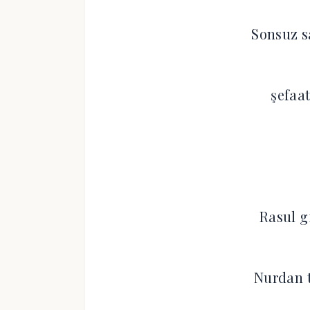
Sonsuz s
şefaa
Rasul g
Nurdan t