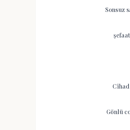
Sonsuz s
şefaa
Cihad 
Gönlü c