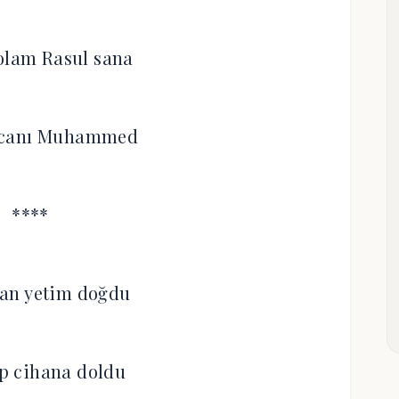
olam Rasul sana
 canı Muhammed
****
an yetim doğdu
p cihana doldu