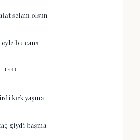
alat selam olsun
t eyle bu cana
****
irdi kırk yaşına
aç giydi başına