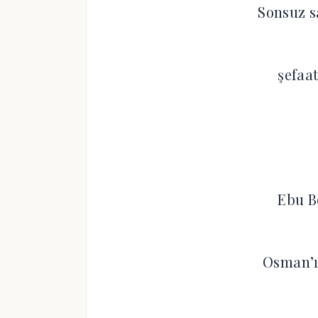
Sonsuz s
şefaa
Ebu B
Osman’ı