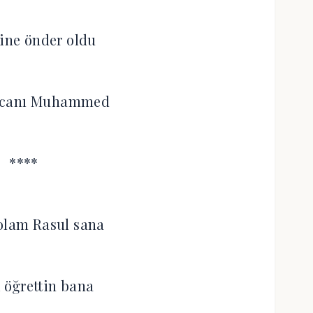
ne önder oldu
 canı Muhammed
****
olam Rasul sana
 öğrettin bana