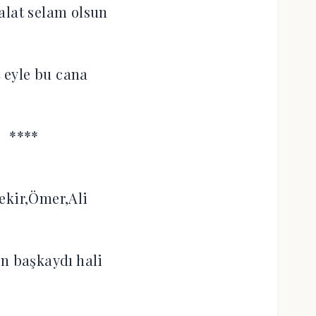
alat selam olsun
t eyle bu cana
****
ekir,Ömer,Ali
n başkaydı hali