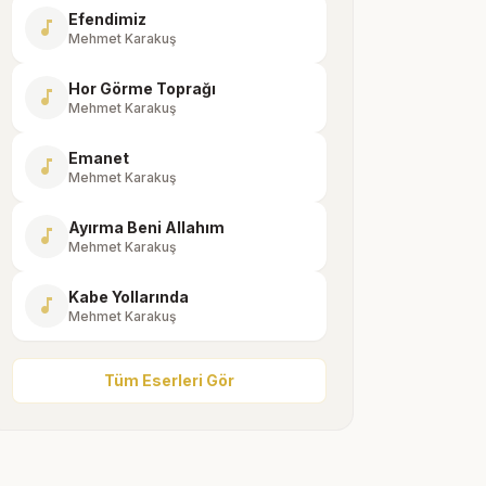
Efendimiz
music_note
Mehmet Karakuş
Hor Görme Toprağı
music_note
Mehmet Karakuş
Emanet
music_note
Mehmet Karakuş
Ayırma Beni Allahım
music_note
Mehmet Karakuş
Kabe Yollarında
music_note
Mehmet Karakuş
Tüm Eserleri Gör