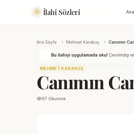
İlahi Sözleri
light_mode
Ana
chevron_right
chevron_right
Ana Sayfa
Mehmet Karakuş
Canımın C
Bu ilahiyi uygulamada oku!
Çevrimdışı er
MEHMET KARAKUŞ
Canımın C
visibility
67 Okunma