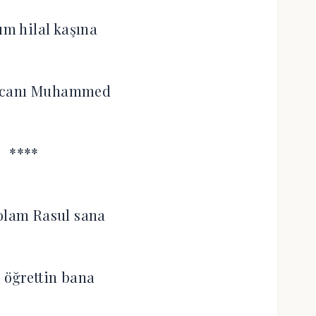
m hilal kaşına
 canı Muhammed
****
olam Rasul sana
 öğrettin bana