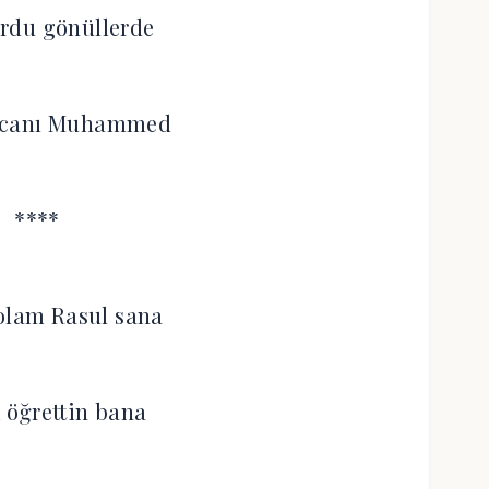
rdu gönüllerde
 canı Muhammed
****
olam Rasul sana
 öğrettin bana