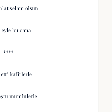
alat selam olsun
t eyle bu cana
****
etti kafirlerle
oştu müminlerle