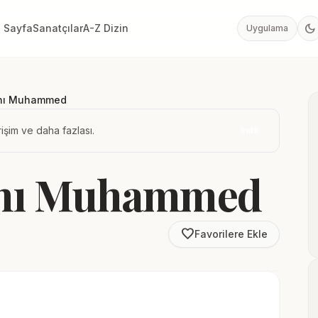
dark_mode
 Sayfa
Sanatçılar
A-Z Dizin
Uygulama
anı Muhammed
işim ve daha fazlası.
İndir
anı Muhammed
favorite_border
Favorilere Ekle