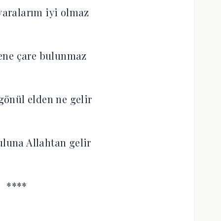
aralarım iyi olmaz
ene çare bulunmaz
önül elden ne gelir
uluna Allahtan gelir
****