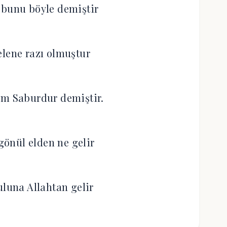
 bunu böyle demiştir
elene razı olmuştur
im Saburdur demiştir.
önül elden ne gelir
uluna Allahtan gelir