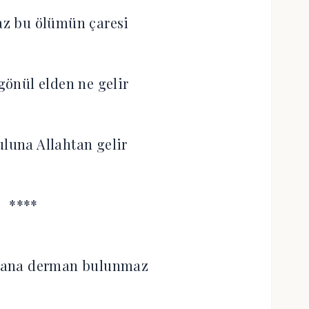
z bu ölümün çaresi
önül elden ne gelir
uluna Allahtan gelir
****
 bana derman bulunmaz