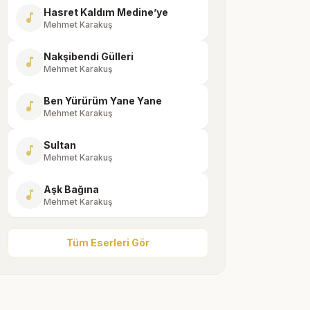
Hasret Kaldım Medine’ye
music_note
Mehmet Karakuş
Nakşibendi Gülleri
music_note
Mehmet Karakuş
Ben Yürürüm Yane Yane
music_note
Mehmet Karakuş
Sultan
music_note
Mehmet Karakuş
Aşk Bağına
music_note
Mehmet Karakuş
Tüm Eserleri Gör