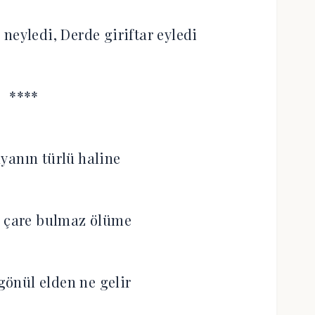
 neyledi, Derde giriftar eyledi
****
yanın türlü haline
r çare bulmaz ölüme
önül elden ne gelir