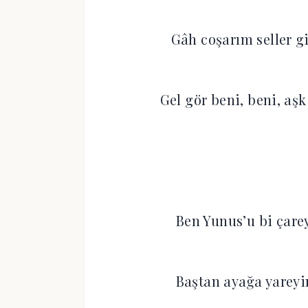
Gâh coşarım seller gi
Gel gör beni, beni, aşk
Ben Yunus’u bi çare
Baştan ayağa yareyi