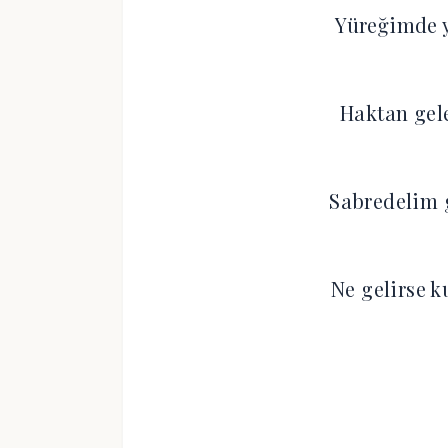
Yüreğimde y
Haktan gel
Sabredelim g
Ne gelirse k