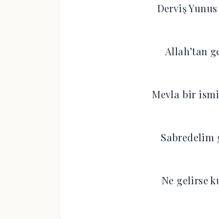
Derviş Yunus
Allah’tan g
Mevla bir ism
Sabredelim g
Ne gelirse k