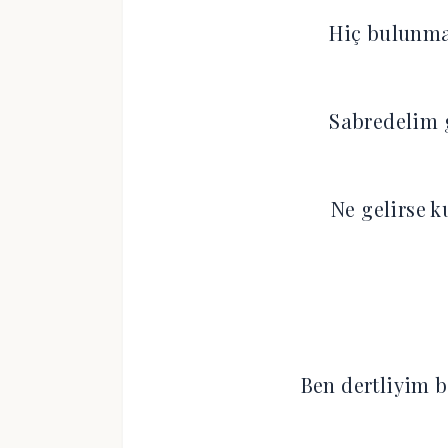
Hiç bulunma
Sabredelim g
Ne gelirse k
Ben dertliyim