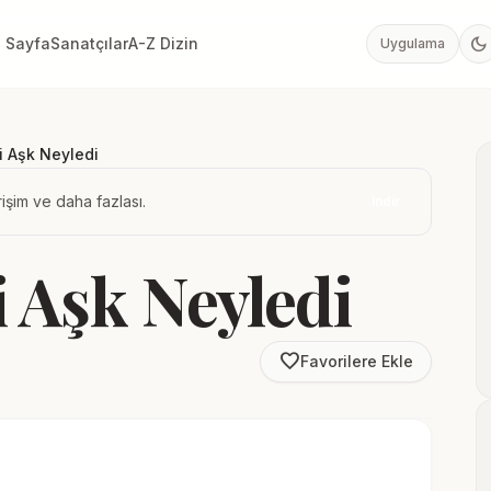
dark_mode
 Sayfa
Sanatçılar
A-Z Dizin
Uygulama
i Aşk Neyledi
işim ve daha fazlası.
İndir
 Aşk Neyledi
favorite_border
Favorilere Ekle