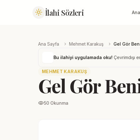
İlahi Sözleri
light_mode
Ana
chevron_right
chevron_right
Ana Sayfa
Mehmet Karakuş
Gel Gör Ben
Bu ilahiyi uygulamada oku!
Çevrimdışı er
MEHMET KARAKUŞ
Gel Gör Beni
visibility
50 Okunma