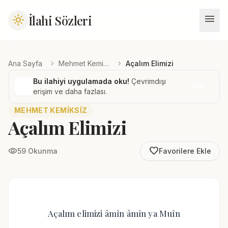
menu
İlahi Sözleri
light_mode
chevron_right
chevron_right
Ana Sayfa
Mehmet Kemiksiz
Açalım Elimizi
Bu ilahiyi uygulamada oku!
Çevrimdışı
İndir
erişim ve daha fazlası.
MEHMET KEMIKSIZ
Açalım Elimizi
favorite_border
visibility
59 Okunma
Favorilere Ekle
Açalım elimizi âmîn âmîn ya Muîn