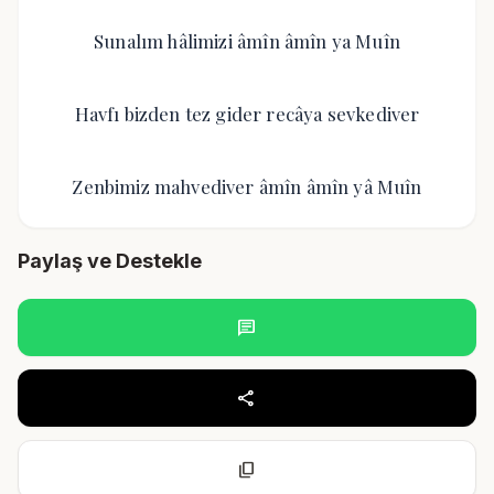
Sunalım hâlimizi âmîn âmîn ya Muîn
Havfı bizden tez gider recâya sevkediver
Zenbimiz mahvediver âmîn âmîn yâ Muîn
Paylaş ve Destekle
chat
share
content_copy