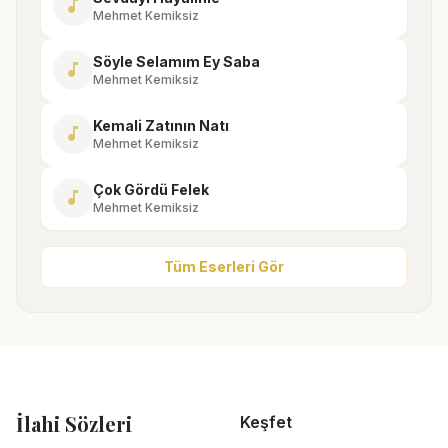
music_note
Mehmet Kemiksiz
Söyle Selamım Ey Saba
music_note
Mehmet Kemiksiz
Kemali Zatının Natı
music_note
Mehmet Kemiksiz
Çok Gördü Felek
music_note
Mehmet Kemiksiz
Tüm Eserleri Gör
İlahi Sözleri
Keşfet