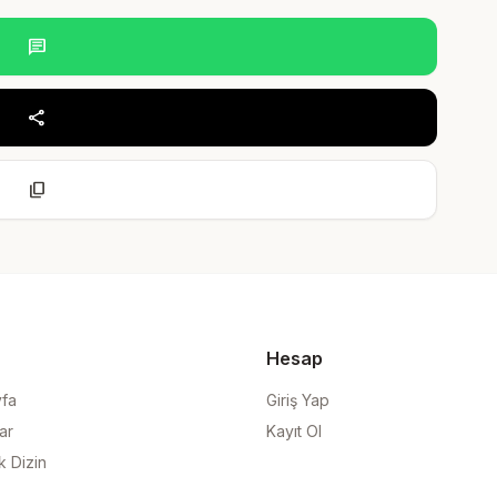
chat
share
content_copy
Hesap
yfa
Giriş Yap
ar
Kayıt Ol
k Dizin