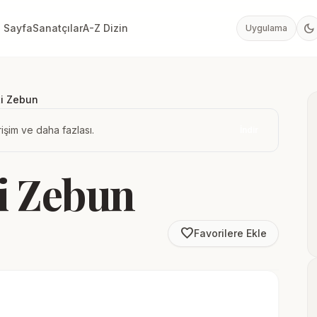
dark_mode
 Sayfa
Sanatçılar
A-Z Dizin
Uygulama
ti Zebun
işim ve daha fazlası.
İndir
ti Zebun
favorite_border
Favorilere Ekle