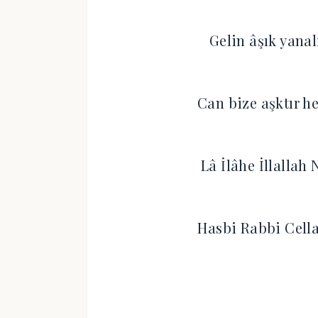
Gelin âşık yana
Can bize aşktır 
Lâ İlâhe İllalla
Hasbi Rabbi Cella