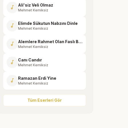
Ali'siz Veli Olmaz
music_note
Mehmet Kemiksiz
Elimde Sükutun Nabzını Dinle
music_note
Mehmet Kemiksiz
Alemlere Rahmet Olan Faslı Bahar
music_note
Mehmet Kemiksiz
Canı Candır
music_note
Mehmet Kemiksiz
Ramazan Erdi Yine
music_note
Mehmet Kemiksiz
Tüm Eserleri Gör