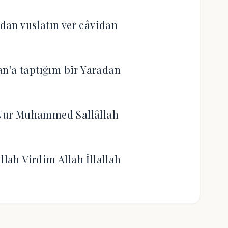
adan vuslatın ver câvidan
n’a taptığım bir Yaradan
h Nur Muhammed Sallâllah
llah Virdim Allah İllallah