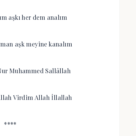
lım aşkı her dem analım
heman aşk meyine kanalım
h Nur Muhammed Sallâllah
llah Virdim Allah İllallah
****