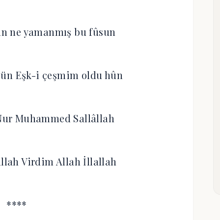
bûn ne yamanmış bu fûsun
gün Eşk-i çeşmim oldu hûn
h Nur Muhammed Sallâllah
llah Virdim Allah İllallah
****