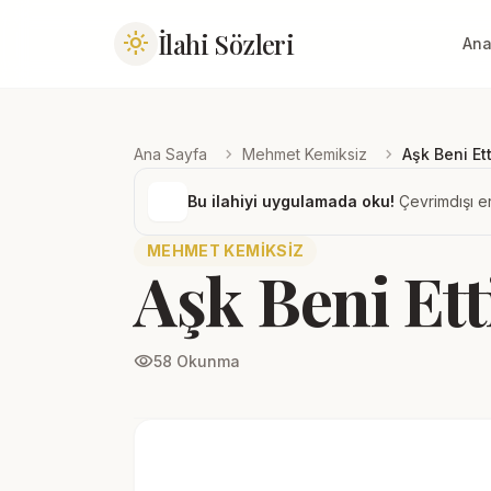
İlahi Sözleri
light_mode
Ana
chevron_right
chevron_right
Ana Sayfa
Mehmet Kemiksiz
Aşk Beni Et
Bu ilahiyi uygulamada oku!
Çevrimdışı er
MEHMET KEMIKSIZ
Aşk Beni Et
visibility
58 Okunma