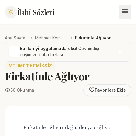
menu
İlahi Sözleri
light_mode
chevron_right
chevron_right
Ana Sayfa
Mehmet Kemiksiz
Firkatinle Ağlıyor
Bu ilahiyi uygulamada oku!
Çevrimdışı
İndir
erişim ve daha fazlası.
MEHMET KEMIKSIZ
Firkatinle Ağlıyor
favorite_border
visibility
50 Okunma
Favorilere Ekle
Firkatinle ağlıyor dağ u derya çağlıyor