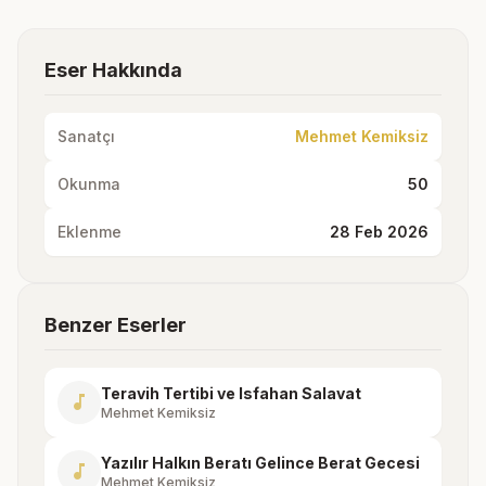
Eser Hakkında
Sanatçı
Mehmet Kemiksiz
Okunma
50
Eklenme
28 Feb 2026
Benzer Eserler
Teravih Tertibi ve Isfahan Salavat
music_note
Mehmet Kemiksiz
Yazılır Halkın Beratı Gelince Berat Gecesi
music_note
Mehmet Kemiksiz