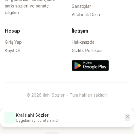
şarkı sözleri ve sanatçı
Sanatçılar
bilgileri
Alfabetik Dizin
Hesap
İletişim
Giriş Yap
Hakkımızda
Kayıt Ol
Gizlilik Politikası
© 2026 İlahi Sözleri - Tüm hakları saklıdır.
Kral İlahi Sözleri
close
İndir
Uygulamayı ücretsiz indir