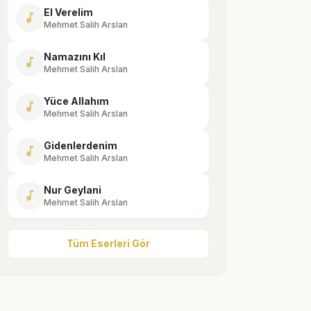
El Verelim
music_note
Mehmet Salih Arslan
Namazını Kıl
music_note
Mehmet Salih Arslan
Yüce Allahım
music_note
Mehmet Salih Arslan
Gidenlerdenim
music_note
Mehmet Salih Arslan
Nur Geylani
music_note
Mehmet Salih Arslan
Tüm Eserleri Gör