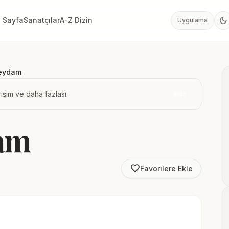
dark_mode
 Sayfa
Sanatçılar
A-Z Dizin
Uygulama
Seydam
işim ve daha fazlası.
İndir
dam
favorite_border
Favorilere Ekle