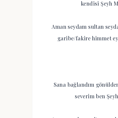
kendisi Şeyh
Aman seydam sultan seyd
garibe/fakire himmet 
Sana bağlandım gönülden
severim ben Şe