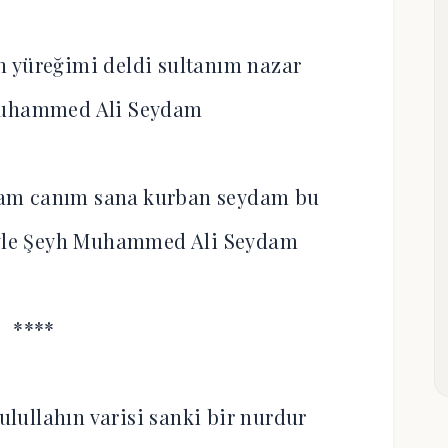
n yüreğimi deldi sultanım nazar
Muhammed Ali Seydam
am canım sana kurban seydam bu
eyle Şeyh Muhammed Ali Seydam
****
ulullahın varisi sanki bir nurdur