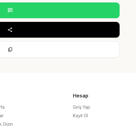
chat
share
content_copy
Hesap
yfa
Giriş Yap
ar
Kayıt Ol
k Dizin