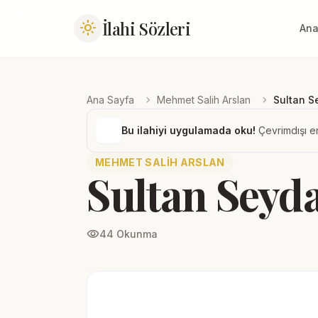
İlahi Sözleri
light_mode
Ana
chevron_right
chevron_right
Ana Sayfa
Mehmet Salih Arslan
Sultan 
Bu ilahiyi uygulamada oku!
Çevrimdışı er
MEHMET SALIH ARSLAN
Sultan Sey
visibility
44 Okunma