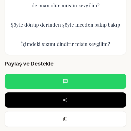
derman olur musun sevgilim?
Şöyle dönüp derinden şöyle inceden bakıp bakıp
İçimdeki sızımı dindirir misin sevgilim?
Paylaş ve Destekle
chat
share
content_copy