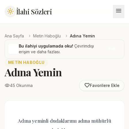
menu
İlahi Sözleri
light_mode
chevron_right
chevron_right
Ana Sayfa
Metin Haboğlu
Adına Yemin
Bu ilahiyi uygulamada oku!
Çevrimdışı
İndir
erişim ve daha fazlası.
METIN HABOĞLU
Adına Yemin
favorite_border
visibility
45 Okunma
Favorilere Ekle
Adına yeminli dudaklarımı adına mühürlü