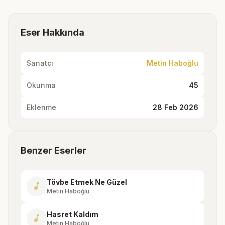
Eser Hakkında
Sanatçı
Metin Haboğlu
Okunma
45
Eklenme
28 Feb 2026
Benzer Eserler
Tövbe Etmek Ne Güzel
music_note
Metin Haboğlu
Hasret Kaldım
music_note
Metin Haboğlu