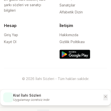
şarkı sözleri ve sanatçı
Sanatçılar
bilgileri
Alfabetik Dizin
Hesap
İletişim
Giriş Yap
Hakkımızda
Kayıt Ol
Gizlilik Politikası
© 2026 İlahi Sözleri - Tüm hakları saklıdır.
Kral İlahi Sözleri
close
İndir
Uygulamayı ücretsiz indir