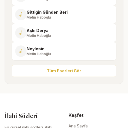
Gittiğin Günden Beri
music_note
Metin Haboğlu
Aşkı Derya
music_note
Metin Haboğlu
Neylesin
music_note
Metin Haboğlu
Tüm Eserleri Gör
İlahi Sözleri
Keşfet
Ana Sayfa
En güzel ilahi sözleri, ilahi