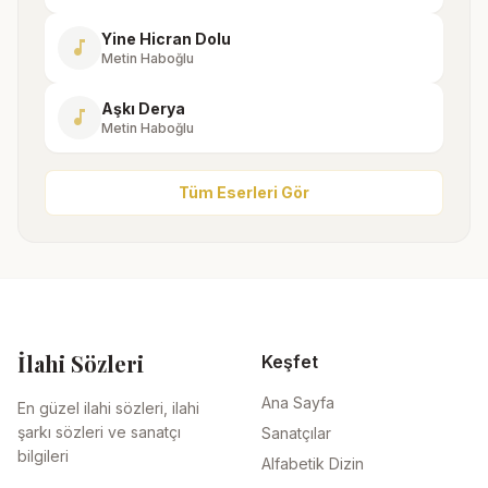
Yine Hicran Dolu
music_note
Metin Haboğlu
Aşkı Derya
music_note
Metin Haboğlu
Tüm Eserleri Gör
İlahi Sözleri
Keşfet
Ana Sayfa
En güzel ilahi sözleri, ilahi
şarkı sözleri ve sanatçı
Sanatçılar
bilgileri
Alfabetik Dizin