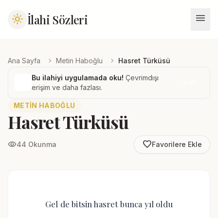
menu
İlahi Sözleri
light_mode
chevron_right
chevron_right
Ana Sayfa
Metin Haboğlu
Hasret Türküsü
Bu ilahiyi uygulamada oku!
Çevrimdışı
İndir
erişim ve daha fazlası.
METIN HABOĞLU
Hasret Türküsü
favorite_border
visibility
44 Okunma
Favorilere Ekle
Gel de bitsin hasret bunca yıl oldu