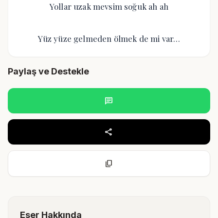
Yollar uzak mevsim soğuk ah ah
Yüz yüze gelmeden ölmek de mi var…
Paylaş ve Destekle
chat
share
content_copy
Eser Hakkında