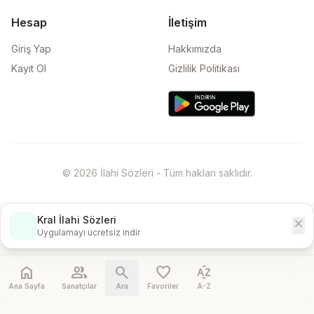
Hesap
İletişim
Giriş Yap
Hakkımızda
Kayıt Ol
Gizlilik Politikası
© 2026 İlahi Sözleri - Tüm hakları saklıdır.
Kral İlahi Sözleri
close
İndir
Uygulamayı ücretsiz indir
home
people
search
favorite
sort_by_alpha
Ana Sayfa
Sanatçılar
Ara
Favoriler
A-Z