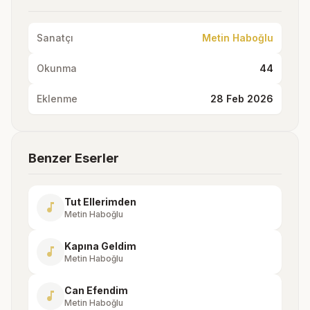
Sanatçı
Metin Haboğlu
Okunma
44
Eklenme
28 Feb 2026
Benzer Eserler
Tut Ellerimden
music_note
Metin Haboğlu
Kapına Geldim
music_note
Metin Haboğlu
Can Efendim
music_note
Metin Haboğlu