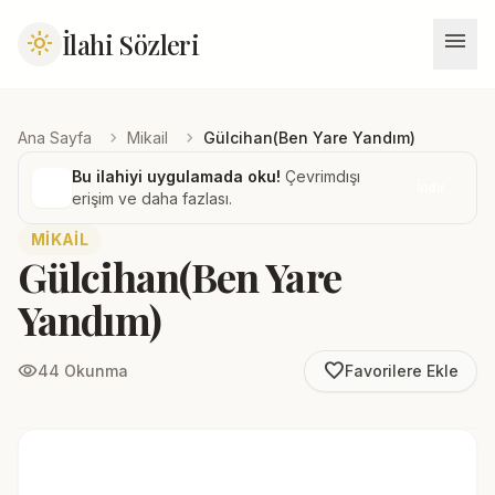
menu
İlahi Sözleri
light_mode
chevron_right
chevron_right
Ana Sayfa
Mikail
Gülcihan(Ben Yare Yandım)
Bu ilahiyi uygulamada oku!
Çevrimdışı
İndir
erişim ve daha fazlası.
MIKAIL
Gülcihan(Ben Yare
Yandım)
favorite_border
visibility
44 Okunma
Favorilere Ekle