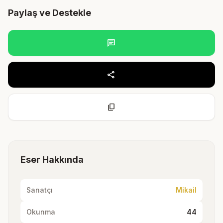
Paylaş ve Destekle
chat
share
content_copy
Eser Hakkında
Sanatçı
Mikail
Okunma
44