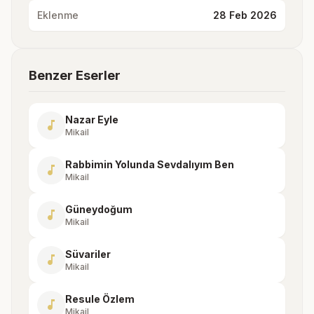
Eklenme
28 Feb 2026
Benzer Eserler
Nazar Eyle
music_note
Mikail
Rabbimin Yolunda Sevdalıyım Ben
music_note
Mikail
Güneydoğum
music_note
Mikail
Süvariler
music_note
Mikail
Resule Özlem
music_note
Mikail