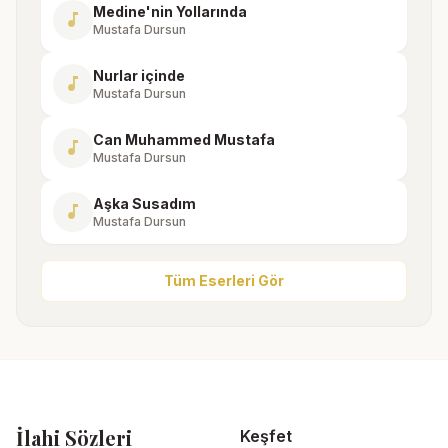
Medine'nin Yollarında
music_note
Mustafa Dursun
Nurlar içinde
music_note
Mustafa Dursun
Can Muhammed Mustafa
music_note
Mustafa Dursun
Aşka Susadım
music_note
Mustafa Dursun
Tüm Eserleri Gör
İlahi Sözleri
Keşfet