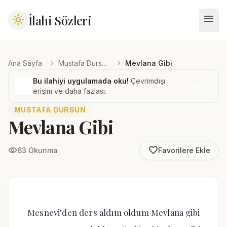
menu
İlahi Sözleri
light_mode
chevron_right
chevron_right
Ana Sayfa
Mustafa Dursun
Mevlana Gibi
Bu ilahiyi uygulamada oku!
Çevrimdışı
İndir
erişim ve daha fazlası.
MUSTAFA DURSUN
Mevlana Gibi
favorite_border
visibility
63 Okunma
Favorilere Ekle
Mesnevi’den ders aldım oldum Mevlana gibi