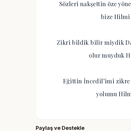
Sözleri nakşettin öze yöne
bize Hilm
Zikri bildik bilir miydik 
olur muyduk H
Eğittin İncedil’imi zikr
yolumu Hil
Paylaş ve Destekle