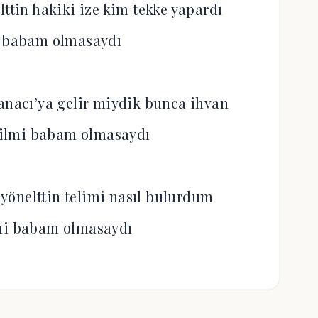
lttin hakiki ize kim tekke yapardı
i babam olmasaydı
Danacı’ya gelir miydik bunca ihvan
ilmi babam olmasaydı
e yönelttin telimi nasıl bulurdum
mi babam olmasaydı