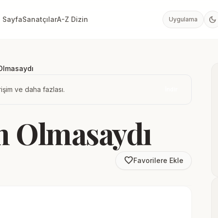
dark_mode
 Sayfa
Sanatçılar
A-Z Dizin
Uygulama
Olmasaydı
işim ve daha fazlası.
İndir
m Olmasaydı
favorite_border
Favorilere Ekle