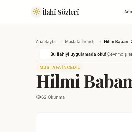
İlahi Sözleri
light_mode
Ana
chevron_right
chevron_right
Ana Sayfa
Mustafa İncedil
Hilmi Babam 
Bu ilahiyi uygulamada oku!
Çevrimdışı er
MUSTAFA İNCEDIL
Hilmi Baba
visibility
62 Okunma