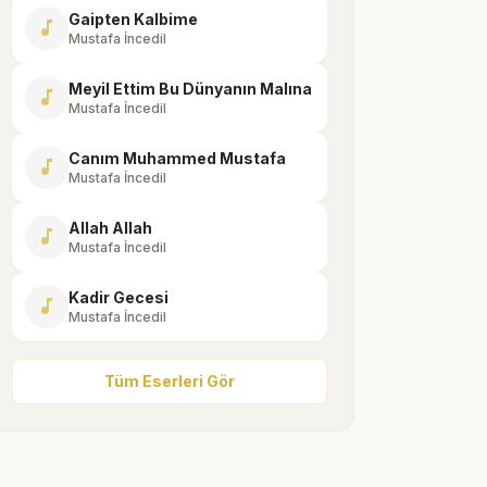
Gaipten Kalbime
music_note
Mustafa İncedil
Meyil Ettim Bu Dünyanın Malına
music_note
Mustafa İncedil
Canım Muhammed Mustafa
music_note
Mustafa İncedil
Allah Allah
music_note
Mustafa İncedil
Kadir Gecesi
music_note
Mustafa İncedil
Tüm Eserleri Gör