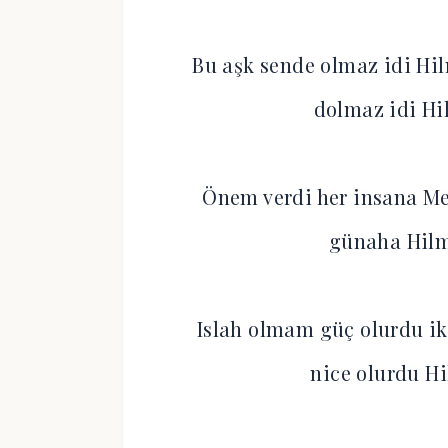
Bu aşk sende olmaz idi H
dolmaz idi H
Önem verdi her insana Me
günaha Hil
Islah olmam güç olurdu i
nice olurdu H