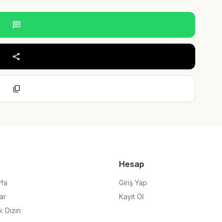
chat
share
content_copy
Hesap
yfa
Giriş Yap
ar
Kayıt Ol
k Dizin