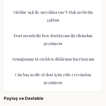
Girdim ‘aşk ile meydâna ene’l-Hak nevbetin
çaldım
Dost mendedir ben dostdayam iki cihândan
geçmişem
Armağanam tâ ezelden dîdârının hayrânıyam
Cân baş nedir ol dost içün rûh-ı revândan
geçmişem
Paylaş ve Destekle