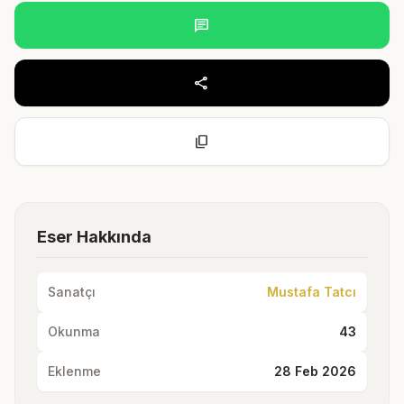
chat
share
content_copy
Eser Hakkında
Sanatçı
Mustafa Tatcı
Okunma
43
Eklenme
28 Feb 2026