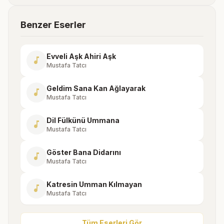
Benzer Eserler
Evveli Aşk Ahiri Aşk
music_note
Mustafa Tatcı
Geldim Sana Kan Ağlayarak
music_note
Mustafa Tatcı
Dil Fülkünü Ummana
music_note
Mustafa Tatcı
Göster Bana Didarını
music_note
Mustafa Tatcı
Katresin Umman Kılmayan
music_note
Mustafa Tatcı
Tüm Eserleri Gör