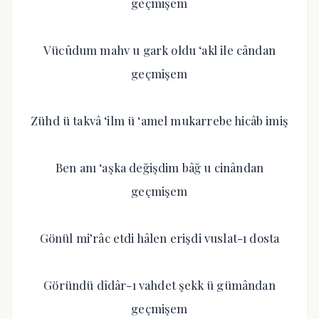
geçmişem
Vücûdum mahv u gark oldu ‘akl ile cândan
geçmişem
Zühd ü takvâ ‘ilm ü ‘amel mukarrebe hicâb imiş
Ben anı ‘aşka değişdim bâğ u cinândan
geçmişem
Gönül mi’râc etdi hâlen erişdi vuslat-ı dosta
Göründü dîdâr-ı vahdet şekk ü gümândan
geçmişem