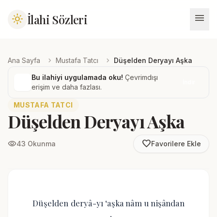
menu
İlahi Sözleri
light_mode
chevron_right
chevron_right
Ana Sayfa
Mustafa Tatcı
Düşelden Deryayı Aşka
Bu ilahiyi uygulamada oku!
Çevrimdışı
İndir
erişim ve daha fazlası.
MUSTAFA TATCI
Düşelden Deryayı Aşka
favorite_border
visibility
43 Okunma
Favorilere Ekle
Düşelden deryâ-yı ‘aşka nâm u nişândan