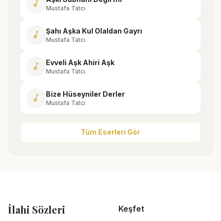
music_note
Mustafa Tatcı
Şahı Aşka Kul Olaldan Gayrı
music_note
Mustafa Tatcı
Evveli Aşk Ahiri Aşk
music_note
Mustafa Tatcı
Bize Hüseyniler Derler
music_note
Mustafa Tatcı
Tüm Eserleri Gör
İlahi Sözleri
Keşfet