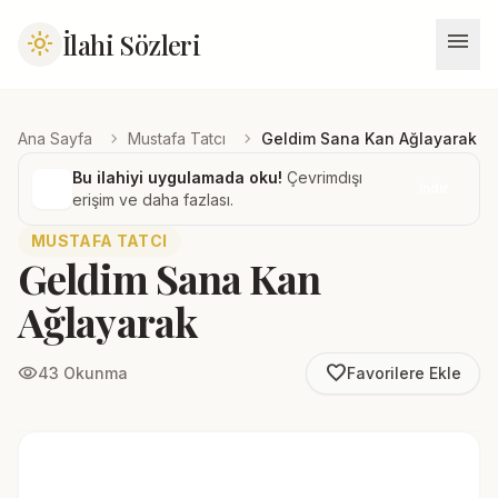
menu
İlahi Sözleri
light_mode
chevron_right
chevron_right
Ana Sayfa
Mustafa Tatcı
Geldim Sana Kan Ağlayarak
Bu ilahiyi uygulamada oku!
Çevrimdışı
İndir
erişim ve daha fazlası.
MUSTAFA TATCI
Geldim Sana Kan
Ağlayarak
favorite_border
visibility
43 Okunma
Favorilere Ekle