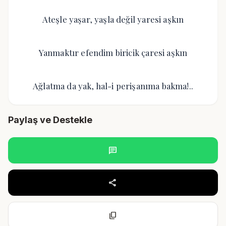
Ateşle yaşar, yaşla değil yaresi aşkın
Yanmaktır efendim biricik çaresi aşkın
Ağlatma da yak, hal-i perişanıma bakma!..
Paylaş ve Destekle
chat
share
content_copy