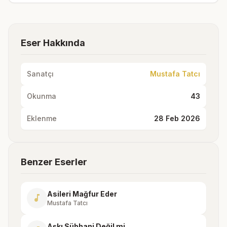
Eser Hakkında
Sanatçı
Mustafa Tatcı
Okunma
43
Eklenme
28 Feb 2026
Benzer Eserler
Asileri Mağfur Eder
music_note
Mustafa Tatcı
Aşkı Sübhani Değil mi