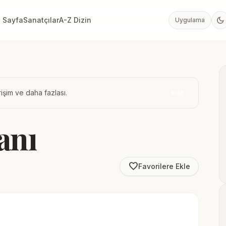
dark_mode
 Sayfa
Sanatçılar
A-Z Dizin
Uygulama
işim ve daha fazlası.
İndir
anı
favorite_border
Favorilere Ekle