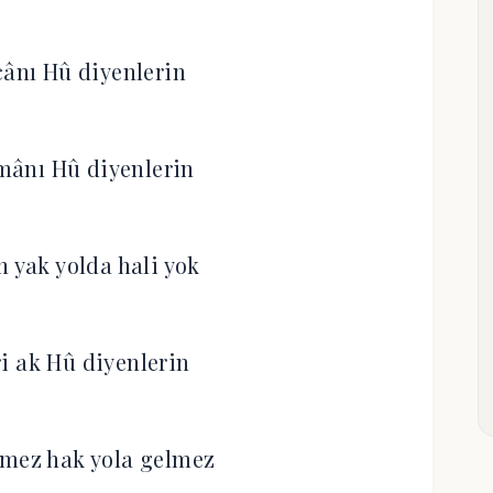
cânı Hû diyenlerin
ânı Hû diyenlerin
n yak yolda hali yok
i ak Hû diyenlerin
lmez hak yola gelmez