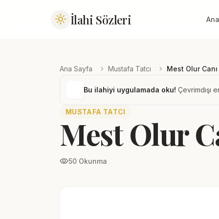
İlahi Sözleri
light_mode
Ana
chevron_right
chevron_right
Ana Sayfa
Mustafa Tatcı
Mest Olur Canı
Bu ilahiyi uygulamada oku!
Çevrimdışı er
MUSTAFA TATCI
Mest Olur C
visibility
50 Okunma