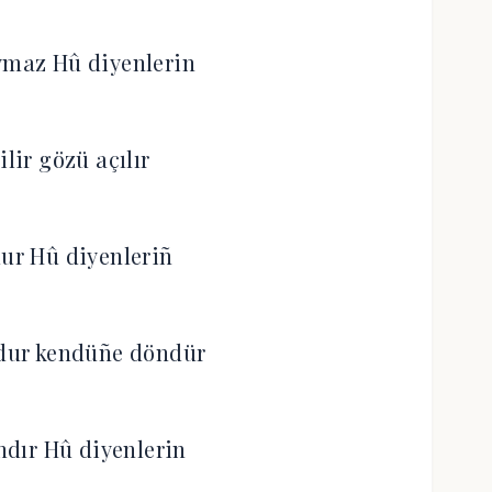
ymaz Hû diyenlerin
ilir gözü açılır
lur Hû diyenleriñ
ndur kendüñe döndür
dır Hû diyenlerin