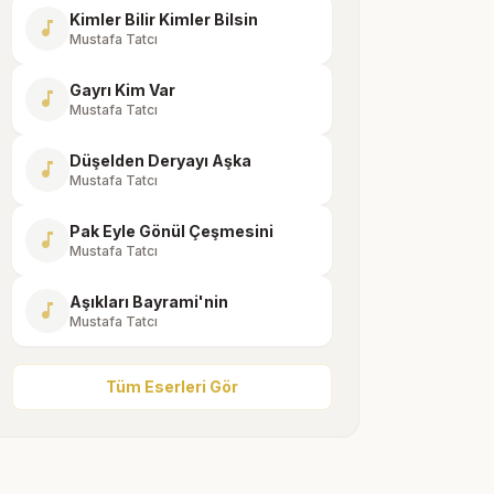
Kimler Bilir Kimler Bilsin
music_note
Mustafa Tatcı
Gayrı Kim Var
music_note
Mustafa Tatcı
Düşelden Deryayı Aşka
music_note
Mustafa Tatcı
Pak Eyle Gönül Çeşmesini
music_note
Mustafa Tatcı
Aşıkları Bayrami'nin
music_note
Mustafa Tatcı
Tüm Eserleri Gör