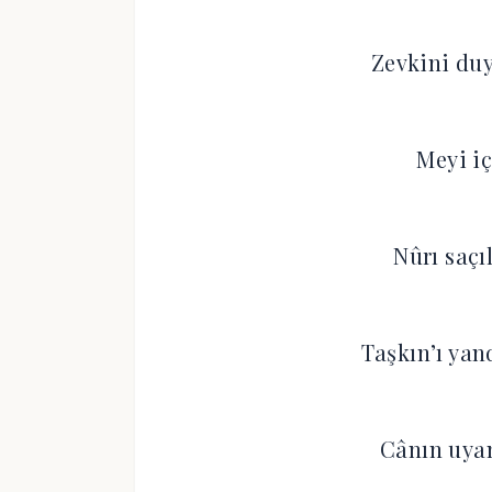
Zevkini du
Meyi iç
Nûrı saçı
Taşkın’ı ya
Cânın uyan