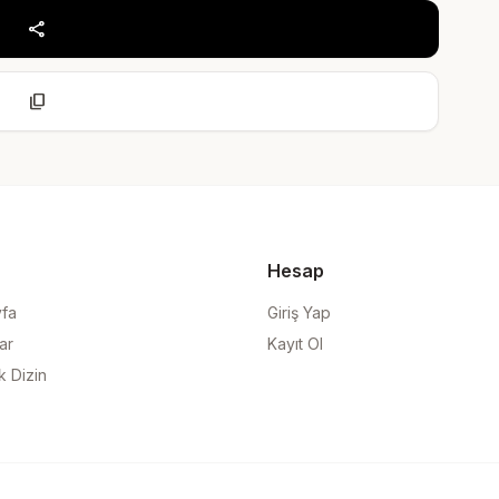
share
content_copy
Hesap
yfa
Giriş Yap
ar
Kayıt Ol
k Dizin