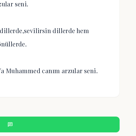
zular seni.
illerde,sevilirsin dillerde hem
nüllerde.
e,Ya Muhammed canım arzular seni.
chat