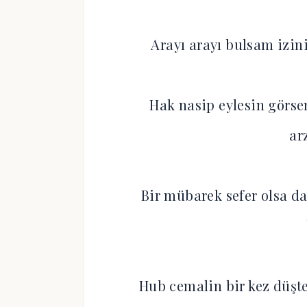
Arayı arayı bulsam izin
Hak nasip eylesin gör
ar
Bir mübarek sefer olsa d
Hub cemalin bir kez düş