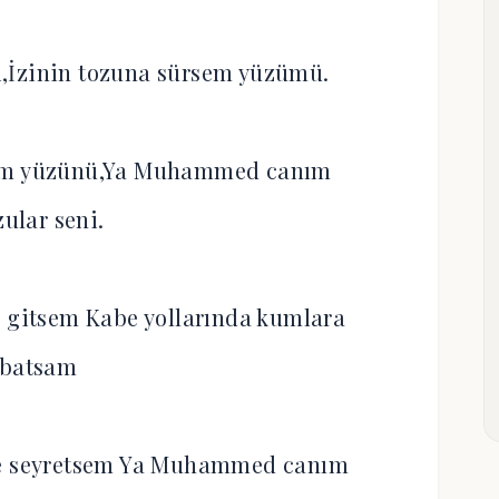
i,İzinin tozuna sürsem yüzümü.
sem yüzünü,Ya Muhammed canım
zular seni.
a gitsem Kabe yollarında kumlara
batsam
te seyretsem Ya Muhammed canım