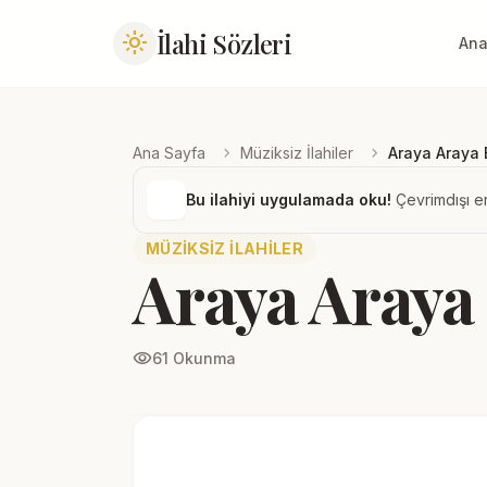
İlahi Sözleri
light_mode
Ana
chevron_right
chevron_right
Ana Sayfa
Müziksiz İlahiler
Araya Araya 
Bu ilahiyi uygulamada oku!
Çevrimdışı er
MÜZIKSIZ İLAHILER
Araya Araya
visibility
61 Okunma