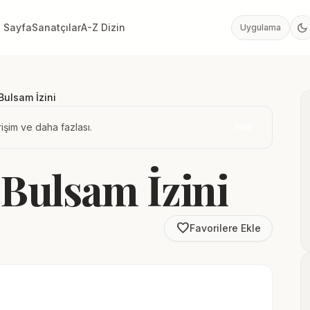
dark_mode
 Sayfa
Sanatçılar
A-Z Dizin
Uygulama
Bulsam İzini
işim ve daha fazlası.
İndir
 Bulsam İzini
favorite_border
Favorilere Ekle