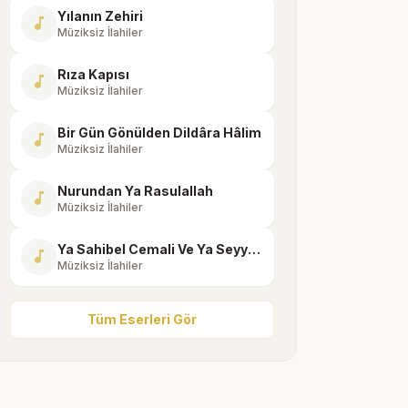
Yılanın Zehiri
music_note
Müziksiz İlahiler
Rıza Kapısı
music_note
Müziksiz İlahiler
Bir Gün Gönülden Dildâra Hâlim
music_note
Müziksiz İlahiler
Nurundan Ya Rasulallah
music_note
Müziksiz İlahiler
Ya Sahibel Cemali Ve Ya Seyyidel Beşer
music_note
Müziksiz İlahiler
Tüm Eserleri Gör